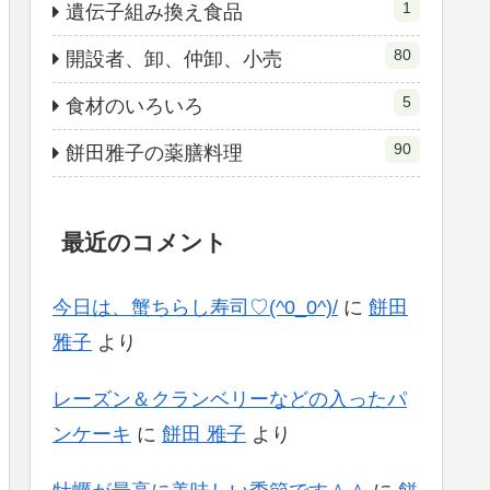
1
遺伝子組み換え食品
80
開設者、卸、仲卸、小売
5
食材のいろいろ
90
餅田雅子の薬膳料理
最近のコメント
今日は、蟹ちらし寿司♡(^0_0^)/
に
餅田
雅子
より
レーズン＆クランベリーなどの入ったパ
ンケーキ
に
餅田 雅子
より