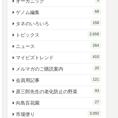
5
オーガニック
68
ゲノム編集
158
タネのいろいろ
2,658
トピックス
264
ニュース
410
マイビズトレンド
20
メルマガのご購読案内
121
会員用記事
93
原三郎先生の老化防止の野菜
27
向島百花園
3,092
市場便り