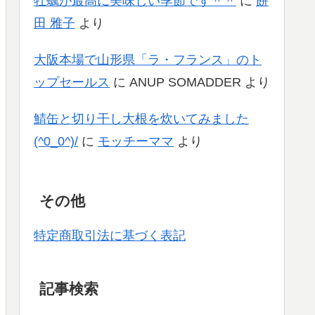
牡蠣が最高に美味しい季節です＾＾
に
餅
田 雅子
より
大阪本場で山形県「ラ・フランス」のト
ップセールス
に
ANUP SOMADDER
より
鯖缶と切り干し大根を炊いてみました
(^0_0^)/
に
モッチーママ
より
その他
特定商取引法に基づく表記
記事検索