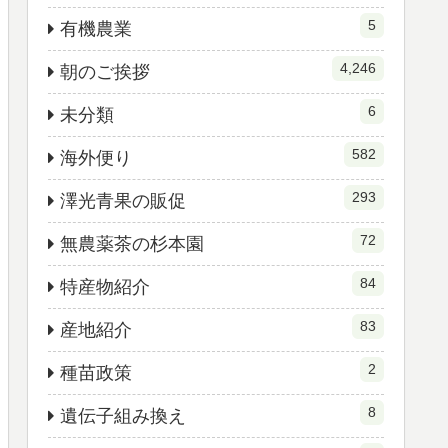
5
有機農業
4,246
朝のご挨拶
6
未分類
582
海外便り
293
澤光青果の販促
72
無農薬茶の杉本園
84
特産物紹介
83
産地紹介
2
種苗政策
8
遺伝子組み換え