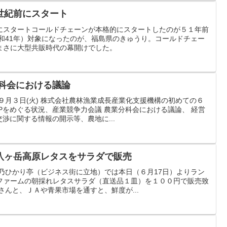
世紀前にスタート
にスタートコールドチェーンが本格的にスタートしたのが５１年前
昭和41年）対象になったのが、福島県のきゅうり。コールドチェー
まさに大型共販時代の幕開けでした。
分科会における議論
月３日(火) 株式会社農林漁業成長産業化支援機構の初めての６
Pをめぐる状況、産業競争力会議 農業分科会における議論、 経営
渉に関する情報の開示等、農地に...
八ヶ岳高原レタスをサラダで販売
乃ひかり亭（ビジネス街に立地）では本日（６月17日）よりラン
ファームの朝採れレタスサラダ（直送品１皿）を１００円で販売致
さんと、ＪＡや青果市場を通すと、鮮度が...