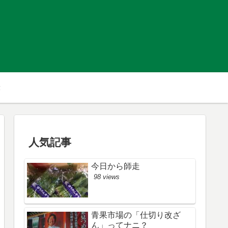
人気記事
今日から師走
98 views
青果市場の「仕切り改ざ
ん」ってナニ？