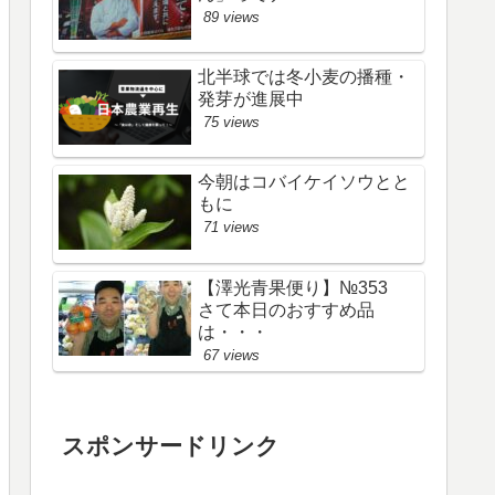
89 views
北半球では冬小麦の播種・
発芽が進展中
75 views
今朝はコバイケイソウとと
もに
71 views
【澤光青果便り】№353
さて本日のおすすめ品
は・・・
67 views
スポンサードリンク