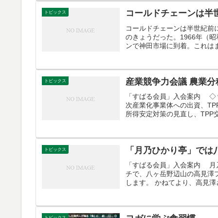
コールドチェーンは半
トピックス
コールドチェーンは半世紀前
のきょうだった。1966年（
ンで神田市場に到着。これは
産業競争力会議 農業
トピックス
「すばる会員」入会案内 ◇９
次産業化事業体への出資、TP
所得安定対策の見直し、TPP交
「月乃ひかり亭」では
トピックス
「すばる会員」入会案内 月
チで、八ヶ岳野辺山の高見澤
します。 かねてより、高見澤
トピックス