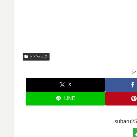
トピックス
シ
X
LINE
subar