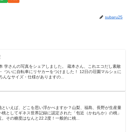
subaru25
！
本 学さんの写真をシェアしました。 蔵本さん、これエコだし素敵
・ ついに自転車にリヤカーをつけました！ 12日の荘園マルシェに
ろんなサイズ・仕様がありますの...
地といえば、どこを思い浮かべますか？山梨、福島、長野が生産量
い桃としてギネス世界記録に認定された「包近（かねちか）の桃」
その糖度はなんと22.2度！一般的に桃...