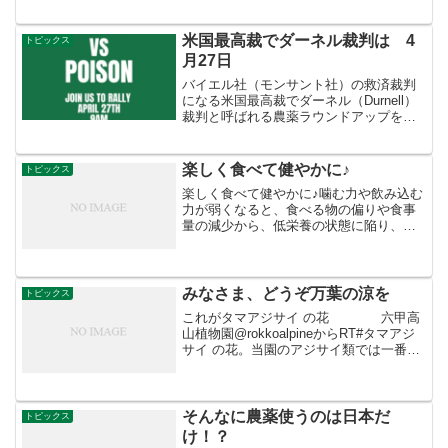
す。 この中でもいちばん粗生産額が大き
いのが園芸部門。 このように主食ではな
くて副食部門が大きくなったところが、
米国最高裁でダーネル裁判は 4
トピックス
日本農業最大の歪さ...
月27日
バイエル社（モンサント社）の救済裁判
になる米国最高裁でダーネル（Durnell）
裁判と呼ばれる農薬ラウンドアップをめ
ぐる裁判が明日4月27日に始まる。この裁
判が他の多数のラウンドアップ訴訟と異
なるのは、バイエル社（モンサント社）
楽しく食べて健やかに♪
トピックス
の救済裁判になる可能性がひじょうに高
楽しく食べて健やかに♪噛む力や飲み込む
いからだ。
力が弱くなると、食べる物の偏りや食事
量の減少から、低栄養の状態に陥り、体
に悪影響をもたらすといわれています。
そうした問題を抱えた人のために、食べ
やすさや栄養、さらに味や見た目にもこ
だわって作られた介護食...
みなさま、どうぞ万葉の涼を
トピックス
これがタマアジサイ の花 六甲高
山植物園@rokkoalpineからRT#タマアジ
サイ の花。当園のアジサイ類では一番遅
く咲きます。蕾が球状になるのでタマア
ジサイ。少しずつ割れていく様子が面白
い。早いものは完全に開い...
そんなに農薬使うのは日本だ
トピックス
け！？