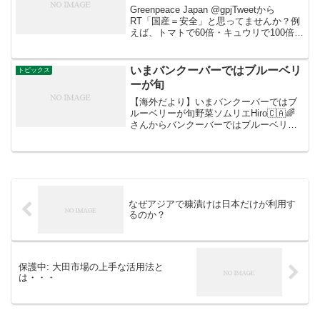
Greenpeace Japan @gpjTweetから
RT「国産＝安全」と思ってませんか？例
えば、トマトで60倍・キュウリで100倍！
このままでは、欧米で規制されている数
十倍もの量の農薬が使えるようになって
しまいます。なんで？と思ったら...
いまバンクーバーではブルーベリ
トピックス
ーが旬
【海外だより】いまバンクーバーではブ
ルーベリーが旬野菜ソムリエHiro🇨🇦🌈
さんからバンクーバーではブルーベリー
が旬！今年もブルーベリー狩りに行って
きました～！ブルーベリー狩りのものは
量り売り1ポンド(453g) $2 で、通常で買
うよりか...
なぜアジアで糠漬けは日本だけが利用す
るのか？
保護中: 大田市場の上手な活用法と
は・・・