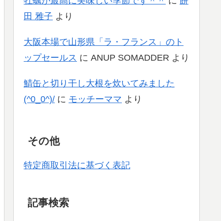
牡蠣が最高に美味しい季節です＾＾
に
餅
田 雅子
より
大阪本場で山形県「ラ・フランス」のト
ップセールス
に
ANUP SOMADDER
より
鯖缶と切り干し大根を炊いてみました
(^0_0^)/
に
モッチーママ
より
その他
特定商取引法に基づく表記
記事検索