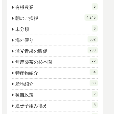
5
有機農業
4,245
朝のご挨拶
6
未分類
582
海外便り
293
澤光青果の販促
72
無農薬茶の杉本園
84
特産物紹介
83
産地紹介
2
種苗政策
8
遺伝子組み換え