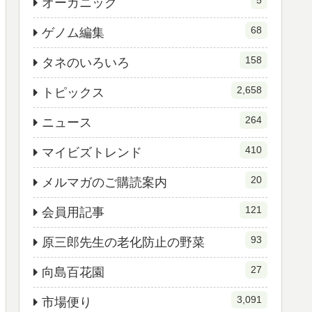
5
オーガニック
68
ゲノム編集
158
タネのいろいろ
2,658
トピックス
264
ニュース
410
マイビズトレンド
20
メルマガのご購読案内
121
会員用記事
93
原三郎先生の老化防止の野菜
27
向島百花園
3,091
市場便り