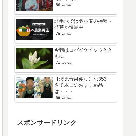
89 views
北半球では冬小麦の播種・
発芽が進展中
75 views
今朝はコバイケイソウとと
もに
71 views
【澤光青果便り】№353
さて本日のおすすめ品
は・・・
68 views
スポンサードリンク