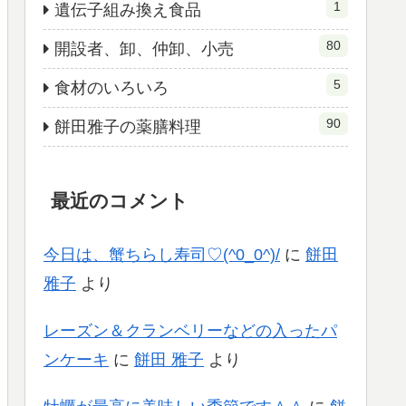
1
遺伝子組み換え食品
80
開設者、卸、仲卸、小売
5
食材のいろいろ
90
餅田雅子の薬膳料理
最近のコメント
今日は、蟹ちらし寿司♡(^0_0^)/
に
餅田
雅子
より
レーズン＆クランベリーなどの入ったパ
ンケーキ
に
餅田 雅子
より