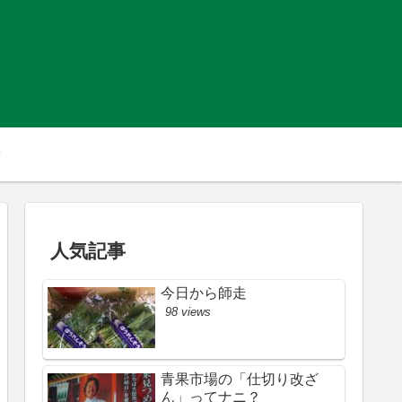
人気記事
今日から師走
98 views
青果市場の「仕切り改ざ
ん」ってナニ？