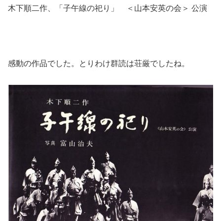
木下順二作、「子午線の祀り」 ＜山本安英の会＞ 公演
感動の作品でした。とりわけ群読は荘厳でしたね。