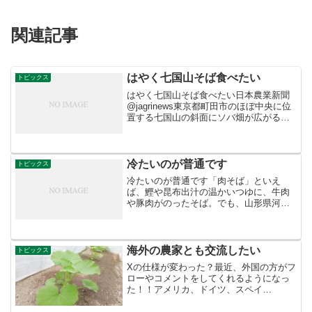
関連記事
はやく七国山そば食べたい
トピックス
はやく七国山そば食べたい日本農業新聞
@jagrinews東京都町田市のほぼ中央に位
置する七国山の斜面にソバ畑が広がる。
今年の生育は例年よりやや遅め。町田市
産の乾麺「七国山そば」として人気だ。
冷たいのが普通です
トピックス
冷たいのが普通です「肉そば」といえ
ば、鰹や昆布出汁の温かいつゆに、牛肉
や豚肉がのったそば。でも、山形県河北
町の「肉そば」は、冷たくて鶏肉がのっ
ています。発祥は大正時代とも言われ、
つゆが冷たいのは、そばのコシを生かす
ため。当時手に入りやすかっ...
海外の農家とも交流したい
トピックス
Xの仕様が変わった？最近、外国の方がフ
ローやコメントをしてくれるようになっ
た！！アメリカ、ドイツ、スペイ
ン・・・