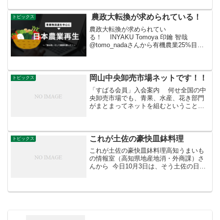
農政大転換が求められている！
トピックス
農政大転換が求められてい
る！ INYAKU Tomoya 印鑰 智哉
@tomo_nadaさんから有機農業25%目
標。これまで農薬規制緩和一本槍だった
政策の大転換が求められています。もち
ろん、そこには矛盾がいっぱい。矛盾ゆ
えに無視ではな...
岡山中央卸売市場ネットです！！
トピックス
「すばる会員」入会案内 何せ全国の中
央卸売市場でも、青果、水産、花き部門
がまとまってネットを組むということは
これまでありませんでしたから凄い試み
です。 応援します！！
これが土佐の豪快皿鉢料理
トピックス
これが土佐の豪快皿鉢料理高知うまいも
の情報室（高知県地産地消・外商課）さ
んから 今日10月3日は、そう土佐の日で
す！となるとやっぱり豪快皿鉢料理でし
ょ。取材班世代の定番皿鉢がこれ。まい
ご（貝）にエビに、鯖寿司、巻き寿司、
メロンに羊羹ともう...