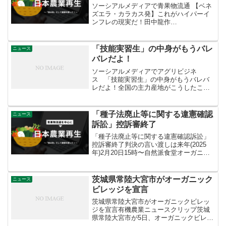
ソーシアルメディアで青果物流通 【ベネ
ズエラ・カラカス発】これがハイパーイ
ンフレの現実だ！田中龍作‏
@tanakaryusakuさんから新記事『【ベネ
ズエラ・カラカス発】給料つぎ込んでも
チーズが買えない 餓死者も』ハイパー
「技能実習生」の中身がもうバレ
ニュース
インフレは決して...
バレだよ！
ソーシアルメディアでアグリビジネ
ス 「技能実習生」の中身がもうバレバ
レだよ！全国の主力産地がこうしたこと
を継続していくなら、国際的な問題とな
り産地崩壊につながる可能性が出てこよ
う。労働力確保を真剣に考え直さないと
「種子法廃止等に関する違憲確認
ニュース
いけない。 ++++++...
訴訟」控訴審終了
「種子法廃止等に関する違憲確認訴訟」
控訴審終了判決の言い渡しは来年(2025
年)2月20日15時〜自然派食堂オーガニッ
クマニアさんから「種子法廃止等に関す
る違憲確認訴訟」控訴審無事に終わりま
した。判決の言い渡しは来年(2025年)2月
茨城県常陸大宮市がオーガニック
ニュース
20日...
ビレッジを宣言
茨城県常陸大宮市がオーガニックビレッ
ジを宣言有機農業ニュースクリップ茨城
県常陸大宮市が5日、オーガニックビレッ
ジを宣言。有機農産物の流通・消費拡大