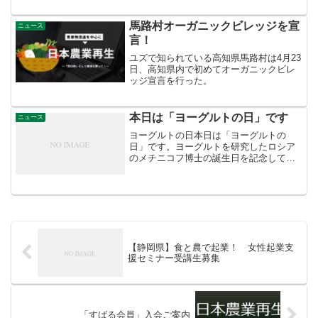
に、27年度までに学校給食で100％有機米
へ切替へ。茨城新聞｜茨城・常陸大宮市
馬路村オーガニックビレッジを宣
ニュース
が有機農業宣言 ...
言！
ユズで知られている高知県馬路村は4月23
日、高知県内で初めてオーガニックビレ
ッジ宣言を行った。
本日は「ヨーグルトの日」です
ニュース
ヨーグルトの日本日は「ヨーグルトの
日」です。ヨーグルトを研究したロシア
のメチニコフ博士の誕生日を記念して制
定されました。メチニコフ博士はロシア
の微生物学者および動物学者で、白血球
の研究で1908年にノーベル生理学・医学
賞を受賞しています。晩...
【静岡県】食と農で起業！ 女性起業支
援セミナー受講生募集
「すばる会員」入会ご案内