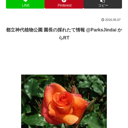
LINE
Pinterest
コピー
2016.05.07
都立神代植物公園 園長の採れたて情報 @ParksJindai か
らRT