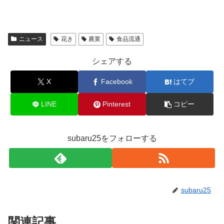
ニュース
花き
農業
食品流通
シェアする
X
Facebook
はてブ
LINE
Pinterest
コピー
subaru25をフォローする
subaru25
関連記事