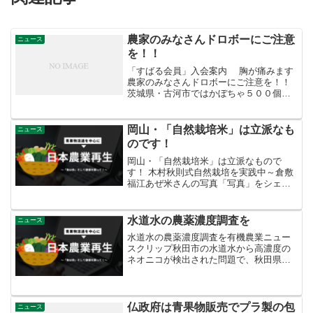
農家のみなさんドロボーにご注意
ニュース
を！！
「すばる会員」入会案内 胸が痛みます
農家のみなさんドロボーにご注意を！！
茨城県・古河市ではかぼちゃ５００個が
盗まれ２０万円相当の被害が。 それもい
ま人気品種の「ほっこり133」。 これ
は、かなり内情に精通したものでないと
岡山・「自然栽培米」は立派なも
ニュース
できない。.
のです！
岡山・「自然栽培米」は立派なもので
す！ 木村秋則式自然栽培を実践中～倉敷
福江あぜ米さんの写真「写真」をシェア
しました。高旗 勇人 杉村さん 有り難う
ございます。あいにく私から皆様への直
接の販売はできませんので、私のお米を
水道水の農薬濃度調査を
ニュース
出荷している岡山県木...
水道水の農薬濃度調査を有機農業ニュー
スクリップ秋田市の水道水から高濃度の
ネオニコが検出された問題で、秋田県立
大と東京大学の研究グループが今年8月の
3日間連続で調査したところ、ＥＵの基準
値の30倍(3000ng/L）を超え、ネオニコ8
種の合計...
仏政府は青果物販売でプラ製の包
ニュース