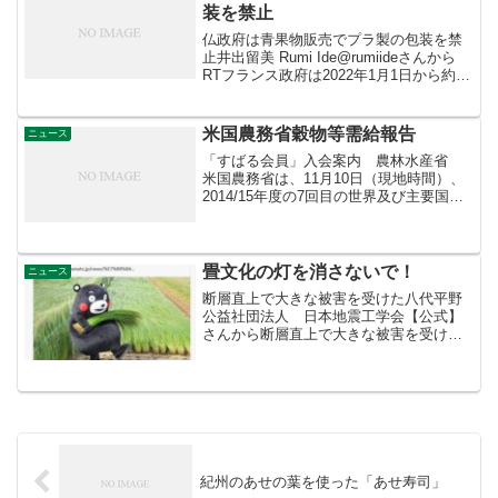
装を禁止
仏政府は青果物販売でプラ製の包装を禁
止井出留美 Rumi Ide@rumiideさんから
RTフランス政府は2022年1月1日から約30
種類の果物と野菜の販売でプラスティッ
ク製の包装を禁止します。ネギやナス、
トマト、リンゴ、バナナ、オレンジな...
米国農務省穀物等需給報告
ニュース
「すばる会員」入会案内 農林水産省
米国農務省は、11月10日（現地時間）、
2014/15年度の7回目の世界及び主要国の
穀物・大豆に関する需給見通しを発表し
ました。その概要は以下のとおりです。
－2014/15年度の穀物全体及び大豆の生
産...
畳文化の灯を消さないで！
ニュース
断層直上で大きな被害を受けた八代平野
公益社団法人 日本地震工学会【公式】
さんから断層直上で大きな被害を受けた
八代平野。国内のいぐさの9割を生産。畳
に生きる日本人の誰もが熊本に生かされ
ているのです。
紀州のあせの葉を使った「あせ寿司」