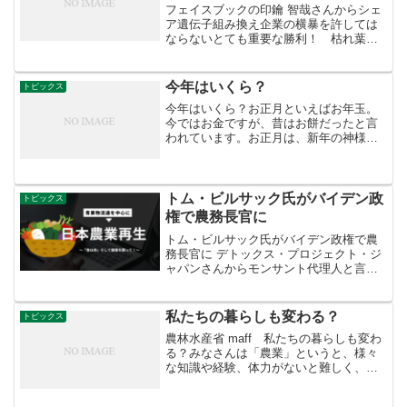
フェイスブックの印鑰 智哉さんからシェ
ア遺伝子組み換え企業の横暴を許しては
ならないとても重要な勝利！ 枯れ葉剤
耐性の遺伝子組み換え作物に散布する
Endlist Duo（枯れ葉剤＋グリホサート混
合農薬）の使用登録を米国環境保護局は
今年はいくら？
トピックス
抹消した。昨...
今年はいくら？お正月といえばお年玉。
今ではお金ですが、昔はお餅だったと言
われています。お正月は、新年の神様で
ある「歳神様」をお迎えする行事です。
家に迎えられた歳神様は、その魂が鏡餅
に宿ると考えられています。この鏡餅か
ら分けられた餅玉は「年魂...
トム・ビルサック氏がバイデン政
トピックス
権で農務長官に
トム・ビルサック氏がバイデン政権で農
務長官に デトックス・プロジェクト・ジ
ャパンさんからモンサント代理人と言わ
れたトム・ビルサック氏がバイデン政権
で農務長官に返り咲き。日米FTA等で日
本の農・食への圧力もあり得ます。2019
私たちの暮らしも変わる？
トピックス
年暮れに日本全国...
農林水産省 maff 私たちの暮らしも変わ
る？みなさんは「農業」というと、様々
な知識や経験、体力がないと難しく、ハ
ードルが高いというイメージがありませ
んか？そんなイメージを変えようとして