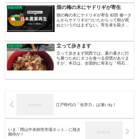
いるのが「スマート農業」です。ロボッ
トやICT（情報通...
畑の梅の木にヤドリギが寄生
トピックス
畑の梅の木にヤドリギが寄生 杉田 修一さ
んからヤドリギがついたからって樹が死
ぬというのはまずない。寄生者を殺さず
に生きる。レンジャク類の鳥によって糞
として落とされた種が発芽したと思われ
る。ヤドリギの種は発芽すると吸盤状の
根を出して樹皮に吸い...
立って歩きます
トピックス
立って歩きます関西では、夏の暑さに打
ち勝つためにタコを食べる習慣がありま
すが、本日は、全国的に有名な「明石だ
こ」をご紹介。「明石のタコは立って歩
く」と言われるほど足が太く身が引き締
まっていますが、これは速い潮の流れ
と、栄養豊富なえさによるも...
江戸時代の「化学力」は凄いね！
いま「岡山中央卸売市場ネット」に熱き
期待が！