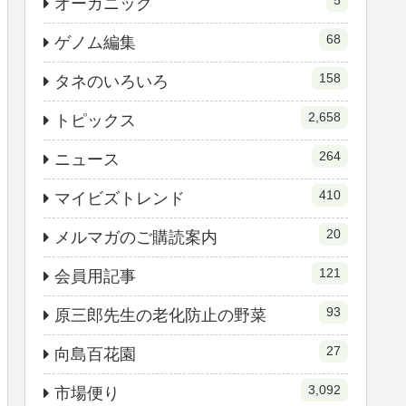
5
オーガニック
68
ゲノム編集
158
タネのいろいろ
2,658
トピックス
264
ニュース
410
マイビズトレンド
20
メルマガのご購読案内
121
会員用記事
93
原三郎先生の老化防止の野菜
27
向島百花園
3,092
市場便り