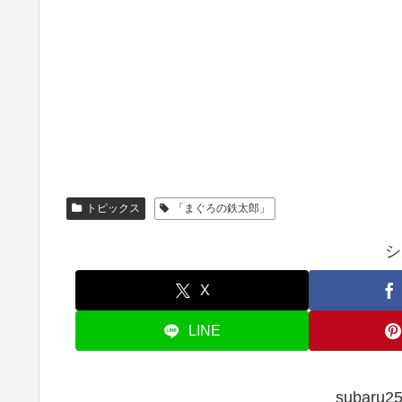
トピックス
「まぐろの鉄太郎」
シ
X
LINE
subar