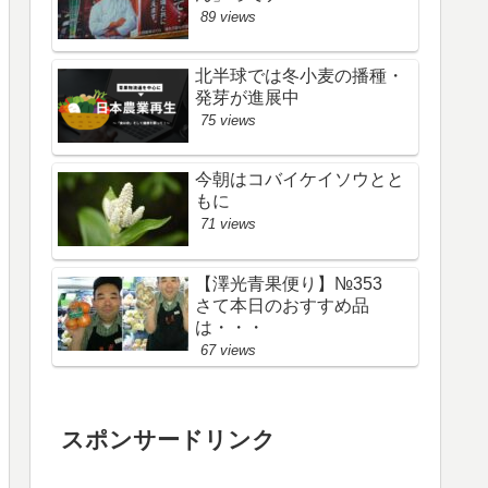
89 views
北半球では冬小麦の播種・
発芽が進展中
75 views
今朝はコバイケイソウとと
もに
71 views
【澤光青果便り】№353
さて本日のおすすめ品
は・・・
67 views
スポンサードリンク