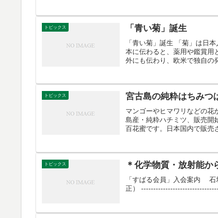
「青い菊」誕生
トピックス
「青い菊」誕生 「菊」は日
本に伝わると、薬用や鑑賞用
外にも伝わり、欧米で独自の発
宮古島の純粋はちみつ
トピックス
マンゴーやヒマワリなどの花
島産・純粋ハチミツ、販売開
百花蜜です。日本国内で販売さ
＊化学物質・放射能か
トピックス
「すばる会員」入会案内 石垣 稔さ
正） ------------------------