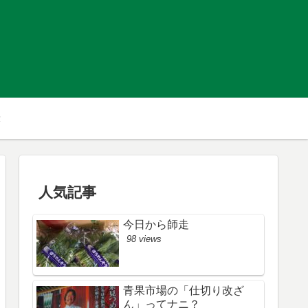
人気記事
今日から師走
98 views
青果市場の「仕切り改ざ
ん」ってナニ？