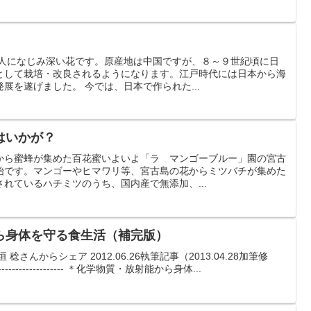
本人になじみ深い花です。原産地は中国ですが、８～９世紀頃に日
として栽培・改良されるようになります。江戸時代には日本から海
展を遂げました。 今では、日本で作られた...
はいかが？
から蜜蜂が集めた百花蜜いよいよ「ラ マンゴーブルー」園の宮古
始です。マンゴーやヒマワリ等、宮古島の花からミツバチが集めた
れているハチミツのうち、国内産で無添加、...
ら身体を守る食生活（補完版）
んからシェア 2012.06.26執筆記事（2013.04.28加筆修
-------------------------- ＊化学物質・放射能から身体...