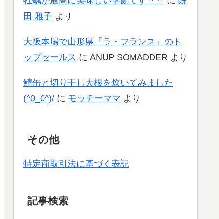
牡蠣が最高に美味しい季節です＾＾
に
餅
田 雅子
より
大阪本場で山形県「ラ・フランス」のト
ップセールス
に
ANUP SOMADDER
より
鯖缶と切り干し大根を炊いてみました
(^0_0^)/
に
モッチーママ
より
その他
特定商取引法に基づく表記
記事検索