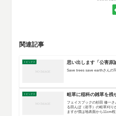
関連記事
思い出します「公害原
トピックス
Save trees save e
畦草に稲科の雑草を残
トピックス
フェイスブックの杉田 修一
る田んぼ（岩手）の畦草刈り
ますが僕は地表面から11cm程