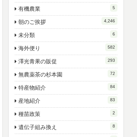
5
有機農業
4,246
朝のご挨拶
6
未分類
582
海外便り
293
澤光青果の販促
72
無農薬茶の杉本園
84
特産物紹介
83
産地紹介
2
種苗政策
8
遺伝子組み換え