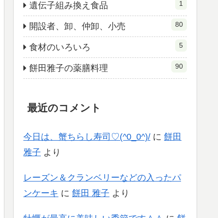
1
遺伝子組み換え食品
80
開設者、卸、仲卸、小売
5
食材のいろいろ
90
餅田雅子の薬膳料理
最近のコメント
今日は、蟹ちらし寿司♡(^0_0^)/
に
餅田
雅子
より
レーズン＆クランベリーなどの入ったパ
ンケーキ
に
餅田 雅子
より