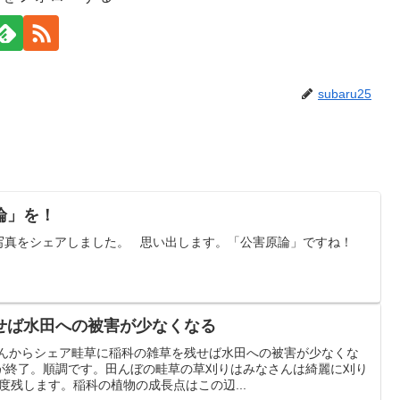
subaru25
論」を！
arthさんの写真をシェアしました。 思い出します。「公害原論」ですね！
せば水田への被害が少なくなる
さんからシェア畦草に稲科の雑草を残せば水田への被害が少なくな
が終了。順調です。田んぼの畦草の草刈りはみなさんは綺麗に刈り
度残します。稲科の植物の成長点はこの辺...