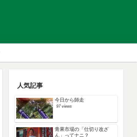
人気記事
今日から師走
97 views
青果市場の「仕切り改ざ
ん」ってナニ？