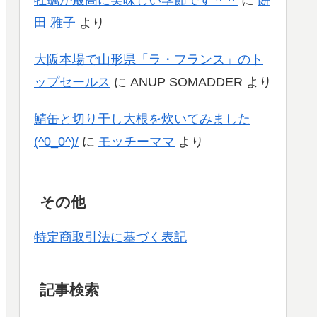
牡蠣が最高に美味しい季節です＾＾
に
餅
田 雅子
より
大阪本場で山形県「ラ・フランス」のト
ップセールス
に
ANUP SOMADDER
より
鯖缶と切り干し大根を炊いてみました
(^0_0^)/
に
モッチーママ
より
その他
特定商取引法に基づく表記
記事検索