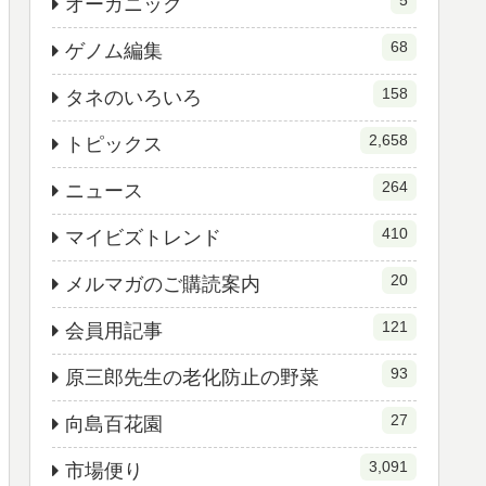
オーガニック
68
ゲノム編集
158
タネのいろいろ
2,658
トピックス
264
ニュース
410
マイビズトレンド
20
メルマガのご購読案内
121
会員用記事
93
原三郎先生の老化防止の野菜
27
向島百花園
3,091
市場便り