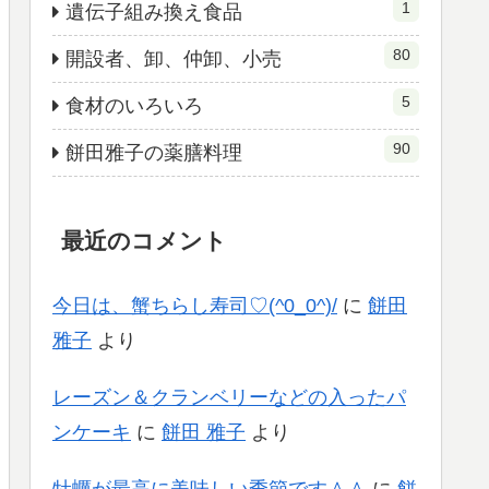
1
遺伝子組み換え食品
80
開設者、卸、仲卸、小売
5
食材のいろいろ
90
餅田雅子の薬膳料理
最近のコメント
今日は、蟹ちらし寿司♡(^0_0^)/
に
餅田
雅子
より
レーズン＆クランベリーなどの入ったパ
ンケーキ
に
餅田 雅子
より