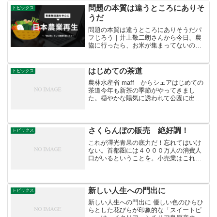
問題の本質は違うところにありそ
トピックス
うだ
問題の本質は違うところにありそうだパ
フじろう｜井上敬二朗さんから今日、農
協に行ったら、お米が集まってないの
は、天候で刈取りが進んでないからだっ
ておっしゃっていましたが…たぶん違う
と思う🥺
はじめての茶道
トピックス
農林水産省 maff からシェアはじめての
茶道今年も新茶の季節がやってきまし
た。穏やかな陽気に誘われて公園に出か
けると、野点(野外での茶会)のイベントに
遭遇することもあるのでは？しかし、関
心があっても、ちゃんとした茶道の作法
を知らないせいで...
さくらんぼの販売 絶好調！
トピックス
これが澤光青果の底力だ！忘れてはいけ
ない。首都圏には４０００万人の消費人
口がいるということを。小売業はこれで
なくては・・・。++++++++++さくらん
ぼ🍒絶好調です！東京青果の初谷さん販
売お上手ですね！只今400pack販売しま
した。明日...
新しい人生への門出に
トピックス
新しい人生への門出に 優しい色のひらひ
らとした花びらが印象的な「スイートピ