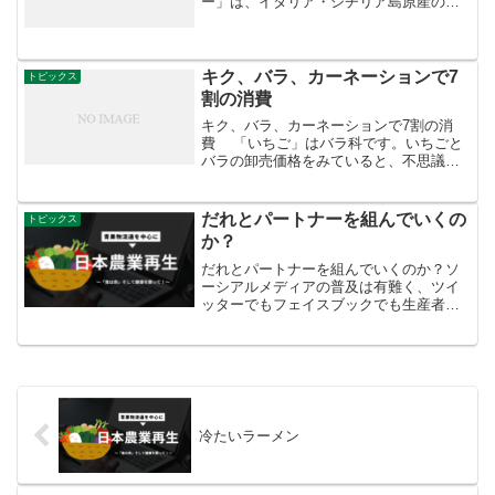
ー」は、イタリア・シチリア島原産のマ
メ科の植物で、甘い香りを放つことか
ら、スイート（sweet＝甘い）ピー（pea
＝マメ）と名付けられたようです。ま
た、開花後には、さ...
キク、バラ、カーネーションで7
トピックス
割の消費
キク、バラ、カーネーションで7割の消
費 「いちご」はバラ科です。いちごと
バラの卸売価格をみていると、不思議と
同じ動きをしていますね。モノ日がほぼ
同じだからです。果物屋さんが花を扱う
と成功するケースが多いわけです。私は
だれとパートナーを組んでいくの
トピックス
大阪と東京の果物の...
か？
だれとパートナーを組んでいくのか？ソ
ーシアルメディアの普及は有難く、ツイ
ッターでもフェイスブックでも生産者の
発言を読んでいくのがとても楽しいので
す。 だから青果物のブランディングのこ
とも、生産、流通、消費の段階でどうす
ればいいのかもかなり読...
冷たいラーメン