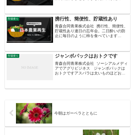
指定野菜14品目の平均卸売価格の対平年
指数は、前月より6ポイントアップし93％
に。相場の低迷も底を打った感がありま
す。秋冬野菜の主...
携行性、簡便性、貯蔵性あり
市場便り
青森合同青果株式会社 携行性、簡便性、
貯蔵性あり連日の忘年会。二日酔いの防
止に毎日のように柿を食べています
（笑）。泊りの飲み会で重宝するのが干
し柿。画像は福島県伊達が発祥の地の
「アンポ柿」。ゼリーのようなとろりと
した食感でまさに和製スイー...
ジャンボパックはおトクです
市場便り
青森合同青果株式会社 ソーシアルメディ
アでアグリビジネス ジャンボパックは
おトクですアスパラは太いものほどおい
しいと言われます。極太サイズのまとめ
買いにおススメなのがコレ。2Ｌサイズを
通常の倍の300ｇで結束した特注品。すご
いボリュー...
今朝はガーベラとともに