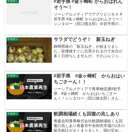
#岩手県 #金ヶ崎町 からおはれん
市場便り
そう〜！
ソーシアルメディアでアグリビジネス #
岩手県 #金ヶ崎町 からおはれんそう〜！
シンタロー（田口慎太郎）＠岩手県の八
百屋‏ @shinta_taguchiさんからRT岩手県
産の「#サラダほうれん草 」の出荷が始
まりましたよ〜♬アクが少ないので...
サラダでどうぞ！ 新玉ねぎ
市場便り
静岡県産の「新玉ねぎ」が始まりまし
た。収穫後すぐに出荷されるので水分が
多く日持ちしませんが、そのぶんジュー
シーで甘みがありサラダなどの生食には
最適です。
#岩手県 #金ヶ崎町 からおはい
市場便り
ちごさーん！！
ソーシアルメディアで青果物流通#岩手
県 #金ヶ崎町 からおはいちごさー
ん！！シンタロー（田口慎太郎）さんか
ら#岩手県 #金ヶ崎町 からおはいちご
さーん！！「いちごさん」という名の佐
賀県産の新種の「いちご」です〜♬昨秋
軟調相場続くも回復の兆しあり
市場便り
から市場に出始めていて、...
青森合同青果株式会社軟調相場続くも回
復の兆しあり青森市中央卸売市場の1月の
販売統計がまとまりました。国が定める