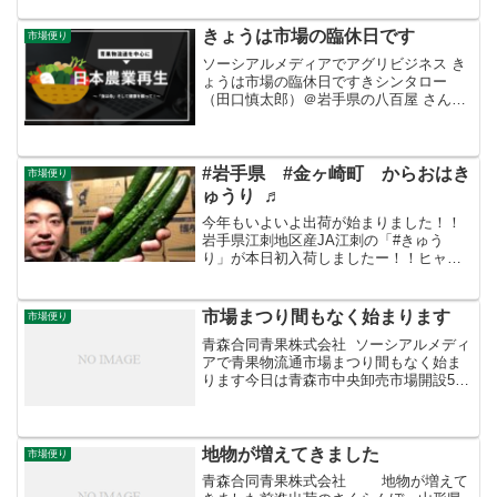
す。農林水産省では野菜の消費拡大を推
進するため、今年の１月に引き続き「野
きょうは市場の臨休日です
市場便り
菜を食べようプロジェクト...
ソーシアルメディアでアグリビジネス き
ょうは市場の臨休日ですきシンタロー
（田口慎太郎）＠岩手県の八百屋‏ さんか
らRT岩手町の名物は「#キャベツ」と「#
ブルーベリー」。ということで「ブルー
ベリーソフト」も食べちゃいました〜♫
そろそろ生の「ブ...
#岩手県 #金ヶ崎町 からおはき
市場便り
ゅうり ♬
今年もいよいよ出荷が始まりました！！
岩手県江刺地区産JA江刺の「#きゅう
り」が本日初入荷しましたー！！ヒャッ
ホーーーーー♬
市場まつり間もなく始まります
市場便り
青森合同青果株式会社 ソーシアルメディ
アで青果物流通市場まつり間もなく始ま
ります今日は青森市中央卸売市場開設50
周年記念市場まつりです。会場内へお入
りいただけるのは午前８時から、物販開
始は午前８時半からです。来場者の皆様
には、新型コロナウ...
地物が増えてきました
市場便り
青森合同青果株式会社 地物が増えて