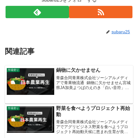
subaru25
関連記事
鍋物に欠かせません
市場便り
青森合同青果株式会社ソーシアルメディ
アで青果物流通 鍋物に欠かせません宮城
県JA加美よつばのえのき「白い音符」。
単にえのきの形が音符に似ているから命
名されたわけではありません。加美町は
知る人ぞ知る音楽の町。町立の「バッハ
ホール」は「田んぼ...
野菜を食べようプロジェクト再始
市場便り
動
青森合同青果株式会社ソーシアルメディ
アでアグリビジネス野菜を食べようプロ
ジェクト再始動天候に恵まれ生育が良好
で、秋冬野菜が記録的安値となっていま