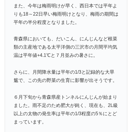
また、今年は梅雨明けが早く、西日本では平年よ
りも18～22日早い梅雨明けとなり、梅雨の期間は
平年の半分程度となりました。
青森県においても、だいこん、にんじんなど根菜
類の主産地である太平洋側の三沢市の月間平均気
温は平年値+4.1℃と７月並みの暑さに。
さらに、月間降水量は平年の1/3と記録的な大旱
魃で、この先の野菜の生育に影響が出そうです。
６月下旬から青森県産トンネルにんじんが始まり
ました。雨不足のため肥大が鈍く、現在も、2L級
以上の太物の発生率は平年の1/3程度の5％にとど
まっています。