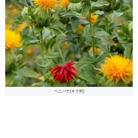
ベニバナ(キク科)