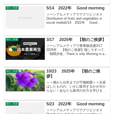
込みはこちら
5/14 2022年 Good morning
朝のご挨拶
ソーシアルメディアでアグリビジネス
Distribution of fruits and vegetables in
social media5/14 2022年 Good
morning朝こそすべて！ 「朝聞夕改」
There is onl...
3/17 2025年 【朝のご挨拶】
朝のご挨拶
ソーシアルメディアで青果物流通3/17
2025年 【朝のご挨拶】朝こそすべて
「朝聞夕改」There is only Morning in all
thingsきょうはどんな日彼岸「彼岸（ひが
ん）」とは、日本の「雑節」の一つで
「お彼岸」...
10/23 2025年 【朝のご挨
朝のご挨拶
拶】
＝＝畑から台所までが守備範囲＝＝生産
はしたものの、いかに販売するかが分か
らない！あなたも販売の仕方を学びませ
んか？すばる会員（年会費：24000円）対
象に販売をサポート
5/23 2022年 Good morning
朝のご挨拶
ソーシアルメディアでアグリビジネス