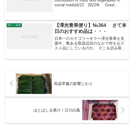
Distribution of fruits and vegetables in
social media5/23 2022年 Good
morning朝こそすべて！ 「朝聞夕改」
There is onl...
【澤光青果便り】№364 さて本
朝のご挨拶
日のおすすめ品は・・・
日本一のカテゴリーキラー澤光青果を支
援中。数ある取扱品目のなかで何をおス
スメ品にしているのか。 そこを読み取っ
てもらうのがポイント。 むろん自社開発
商材もありますが、大田市場を背中にに
しているところも同社の強み。 伝統野菜
や他市場に入荷しな...
高温旱魃の影響じわり
ほとばしる果汁！日川白鳳