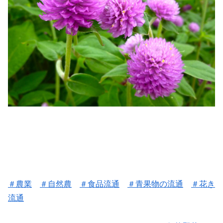
＃
農業
＃
自然農
＃
食品流通
＃
青果物の流通
＃花き
流通