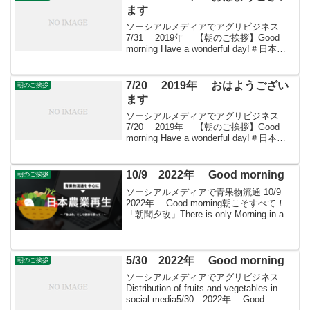
ます
ソーシアルメディアでアグリビジネス
7/31 2019年 【朝のご挨拶】Good
morning Have a wonderful day!＃日本農
業再生 ＃食品流通 ＃青果物流通 ＃
花き流通 ＃freshproduce ＃produce...
7/20 2019年 おはようござい
朝のご挨拶
ます
ソーシアルメディアでアグリビジネス
7/20 2019年 【朝のご挨拶】Good
morning Have a wonderful day!＃日本農
業再生 ＃食品流通 ＃青果物流通 ＃
花き流通 ＃freshproduce ＃produce...
10/9 2022年 Good morning
朝のご挨拶
ソーシアルメディアで青果物流通 10/9
2022年 Good morning朝こそすべて！
「朝聞夕改」There is only Morning in all
things きょうははどんな日散歩の日東京
商工会議所渋谷支部の「シブヤ...
5/30 2022年 Good morning
朝のご挨拶
ソーシアルメディアでアグリビジネス
Distribution of fruits and vegetables in
social media5/30 2022年 Good