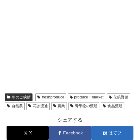
朝のご挨拶
freshproduce
produceーmarket
伝統野菜
自然農
花き流通
農業
青果物の流通
食品流通
シェアする
X
Facebook
はてブ