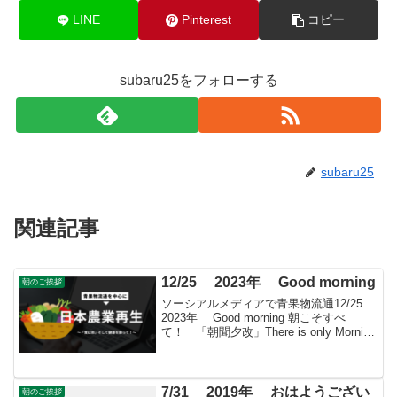
LINE
Pinterest
コピー
subaru25をフォローする
subaru25
関連記事
12/25 2023年 Good morning
朝のご挨拶
ソーシアルメディアで青果物流通12/25
2023年 Good morning 朝こそすべ
て！ 「朝聞夕改」There is only Morning
in all things きょうはどんな日蕪村忌江戸
時代中期の俳人画家の与謝蕪村...
7/31 2019年 おはようござい
朝のご挨拶