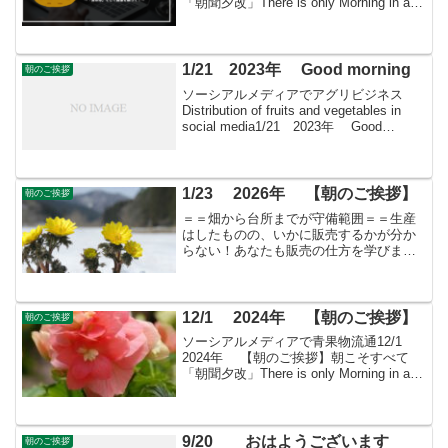
「朝聞夕改」There is only Morning in all
things 6月3日はどんな日測量の日 建
設省(現在の国土交通省)、...
1/21 2023年 Good morning
朝のご挨拶
ソーシアルメディアでアグリビジネス
Distribution of fruits and vegetables in
social media1/21 2023年 Good
morning 朝こそすべて！ 「朝聞夕改」
There is on...
1/23 2026年 【朝のご挨拶】
朝のご挨拶
＝＝畑から台所までが守備範囲＝＝生産
はしたものの、いかに販売するかが分か
らない！あなたも販売の仕方を学びませ
んか？すばる会員（年会費：24000円）対
象に販売をサポート
12/1 2024年 【朝のご挨拶】
朝のご挨拶
ソーシアルメディアで青果物流通12/1
2024年 【朝のご挨拶】朝こそすべて
「朝聞夕改」There is only Morning in all
thingsきょうはどんな日世界エイズデー国
連の専門機関である世界保健機関（World
...
9/20 おはようございます
朝のご挨拶