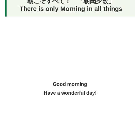
朝こそすべて！ 「朝聞夕改」
There is only Morning in all things
Good morning
Have a wonderful day!