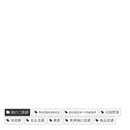
朝のご挨拶
freshproduce
produceーmarket
伝統野菜
自然農
花き流通
農業
青果物の流通
食品流通