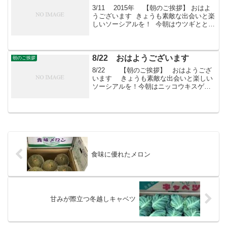
に、...
3/11 2015年 【朝のご挨拶】 おはよ
うございます きょうも素敵な出会いと楽
しいソーシアルを！ 今朝はウツギととも
に・・・ フェイスブックページ「日本
農業再生」★「すばる会員」のお申し込
みはこちら
8/22 おはようございます
朝のご挨拶
8/22 【朝のご挨拶】 おはようござ
います きょうも素敵な出会いと楽しい
ソーシアルを！今朝はニッコウキスゲと
ともに・・・「すばる会員」お申し込み
はこちらへ
食味に優れたメロン
甘みが際立つ冬越しキャベツ