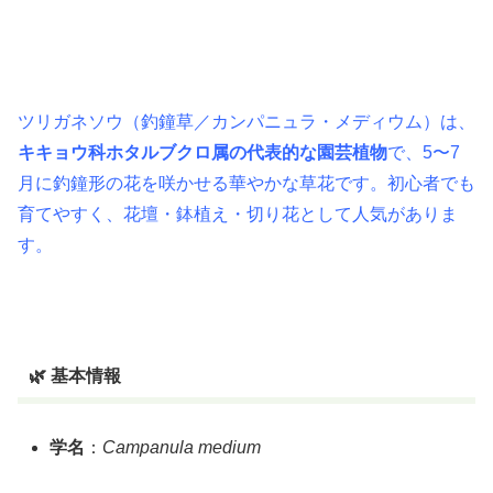
ツリガネソウ（釣鐘草／カンパニュラ・メディウム）は、
キキョウ科ホタルブクロ属の代表的な園芸植物
で、5〜7
月に釣鐘形の花を咲かせる華やかな草花です。初心者でも
育てやすく、花壇・鉢植え・切り花として人気がありま
す。
🌿 基本情報
学名
：
Campanula medium