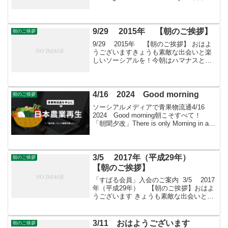
業再生 ＃食品流通 ＃青果物流通 ＃
花き流通 ＃wholesale-market ＃...
9/29 2015年 【朝のご挨拶】
朝のご挨拶
9/29 2015年 【朝のご挨拶】 おはよ
うございますきょうも素敵な出会いと楽
しいソーシアルを！今朝はハマナスとと
もに・・・ フェイスブックページ「日本
農業再生」年会費制 「すばる会員」を
運営しております。 ぜひ、ご入会の検討
を！ ...
4/16 2024 Good morning
朝のご挨拶
ソーシアルメディアで青果物流通4/16
2024 Good morning朝こそすべて！
「朝聞夕改」There is only Morning in all
things きょうはどんな日 女子マラソンの
日1978年（昭和53年）のこの...
3/5 2017年（平成29年）
朝のご挨拶
【朝のご挨拶】
「すばる会員」入会のご案内 3/5 2017
年（平成29年） 【朝のご挨拶】おはよ
うございます きょうも素敵な出会いと楽
しいソーシアルを！ 今朝はヒヤシンスと
ともに・・・フェイスブックページ「日
本農業再生」プロをめざす皆さんのため
3/11 おはようございます
朝のご挨拶