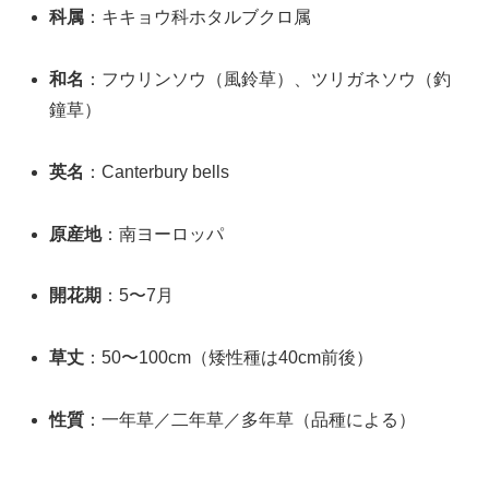
科属
：キキョウ科ホタルブクロ属
和名
：フウリンソウ（風鈴草）、ツリガネソウ（釣
鐘草）
英名
：Canterbury bells
原産地
：南ヨーロッパ
開花期
：5〜7月
草丈
：50〜100cm（矮性種は40cm前後）
性質
：一年草／二年草／多年草（品種による）