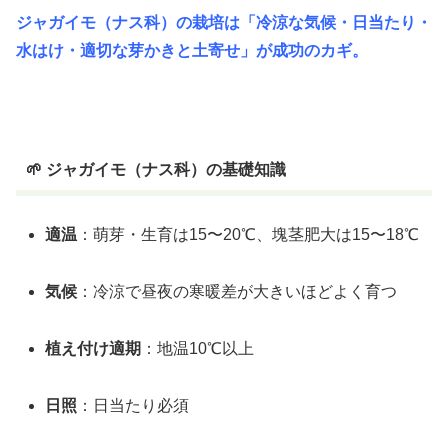
ジャガイモ（ナス科）の栽培は「冷涼な気候・日当たり・
水はけ・適切な芽かきと土寄せ」が成功のカギ。
🌱 ジャガイモ（ナス科）の基礎知識
適温
：萌芽・生育は15〜20℃、塊茎肥大は15〜18℃
気候
：冷涼で昼夜の寒暖差が大きいほどよく育つ
植え付け適期
：地温10℃以上
日照
：日当たり必須