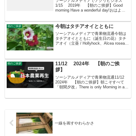
ソーシアルメディアでアグリビジネス
1/15 2019年 【朝のご挨拶】Good
morning Have a wonderful day!おはよう
ございますきょうも素敵な出会いと楽し
いソーシアルを！今朝はポピーととも
に・・・＊ ケシ科ケ...
今朝はタチアオイとともに
朝のご挨拶
ソーシアルメディアで青果物流通今朝は
タチアオイとともに（誕生日の花）タチ
アオイ（立葵 / Hollyhock、Alcea rosea）
の栽培ガイド（アオイ科）タチアオイ
は、背の高い茎に大輪の花を穂状に咲か
せる存在感のある草花です。別名「ホ
リ...
11/12 2024年 【朝のご挨
朝のご挨拶
拶】
ソーシアルメディアで青果物流通11/12
2024年 【朝のご挨拶】朝こそすべて
「朝聞夕改」There is only Morning in all
thingsきょうはどんな日皮膚の日皮膚科を
専門とする臨床医の集まりである日本臨
床皮膚...
一線を画すやわらかさ