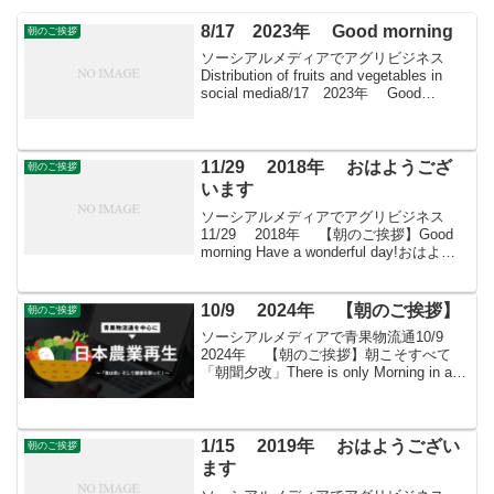
8/17 2023年 Good morning
朝のご挨拶
ソーシアルメディアでアグリビジネス
Distribution of fruits and vegetables in
social media8/17 2023年 Good
morning 朝こそすべて！ 「朝聞夕改」
There is on...
11/29 2018年 おはようござ
朝のご挨拶
います
ソーシアルメディアでアグリビジネス
11/29 2018年 【朝のご挨拶】Good
morning Have a wonderful day!おはよう
ございますきょうも素敵な出会いと楽し
いソーシアルを！今朝はマリーゴールド
とともに・・・＊...
10/9 2024年 【朝のご挨拶】
朝のご挨拶
ソーシアルメディアで青果物流通10/9
2024年 【朝のご挨拶】朝こそすべて
「朝聞夕改」There is only Morning in all
thingsきょうはどんな日世界郵便の日郵便
に関する国際機関である万国郵便連合
（Univ...
1/15 2019年 おはようござい
朝のご挨拶
ます