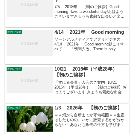
7/5 2018年 【朝のご挨拶】Good
morning Have a wonderful day!おはよう
ございますきょうも素敵な出会いと楽し
いソーシアルを！今朝はアンスリウムと
ともに・・・＊ アンスリウム属とはサ
トイモ科の属の一つ...
4/14 2021年 Good morning
朝のご挨拶
ソーシアルメディアでアグリビジネス
4/14 2021年 Good morning朝こそす
べて！ 「朝聞夕改」There is only
Morning in all things 4月14日はどんな日
オレンジデー 愛媛県の柑橘類生産農家...
10/21 2016年（平成28年）
朝のご挨拶
【朝のご挨拶】
「すばる会員」入会のご案内 10/21
2016年（平成28年） 【朝のご挨拶】お
はようございます きょうも素敵な出会い
と楽しいソーシアルを！ 今朝はガーベラ
とともに・・・フェイスブックページ
「日本農業再生」プロをめざす皆さんの
1/3 2026年 【朝のご挨拶】
朝のご挨拶
ために...
＝＝畑から台所までが守備範囲＝＝生産
はしたものの、いかに販売するかが分か
らない！あなたも販売の仕方を学びませ
んか？すばる会員（年会費：24000円）対