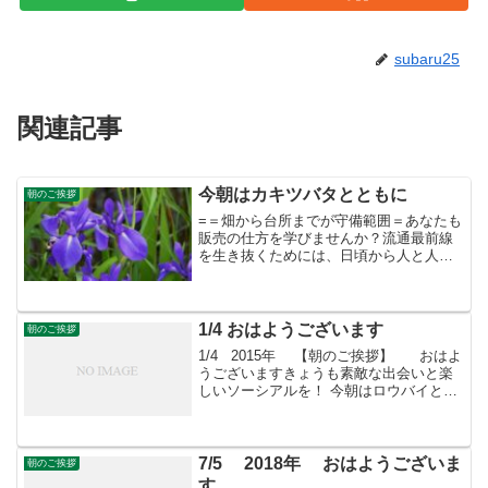
subaru25
関連記事
今朝はカキツバタとともに
朝のご挨拶
=＝畑から台所までが守備範囲＝あなたも
販売の仕方を学びませんか？流通最前線
を生き抜くためには、日頃から人と人の
縁を大切に広げていくことです。生産は
したものの、いかに販売するかが分から
ない方は「すばる会員」へどうぞ！★す
ばる会員（年会費：24000円）対象に販売
1/4 おはようございます
朝のご挨拶
をサポート
1/4 2015年 【朝のご挨拶】 おはよ
うございますきょうも素敵な出会いと楽
しいソーシアルを！ 今朝はロウバイとと
もに・・・ フェイスブックページ
「日本農業再生」★「すばる会員」のお
申し込みはこちら
7/5 2018年 おはようございま
朝のご挨拶
す