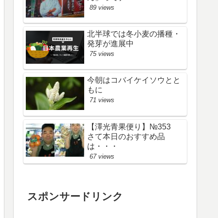
89 views
北半球では冬小麦の播種・
発芽が進展中
75 views
今朝はコバイケイソウとと
もに
71 views
【澤光青果便り】№353
さて本日のおすすめ品
は・・・
67 views
スポンサードリンク