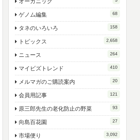
5
オーガニック
68
ゲノム編集
158
タネのいろいろ
2,658
トピックス
264
ニュース
410
マイビズトレンド
20
メルマガのご購読案内
121
会員用記事
93
原三郎先生の老化防止の野菜
27
向島百花園
3,092
市場便り