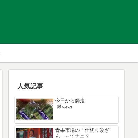
人気記事
今日から師走
98 views
青果市場の「仕切り改ざ
ん」ってナニ？