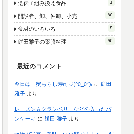
1
遺伝子組み換え食品
80
開設者、卸、仲卸、小売
5
食材のいろいろ
90
餅田雅子の薬膳料理
最近のコメント
今日は、蟹ちらし寿司♡(^0_0^)/
に
餅田
雅子
より
レーズン＆クランベリーなどの入ったパ
ンケーキ
に
餅田 雅子
より