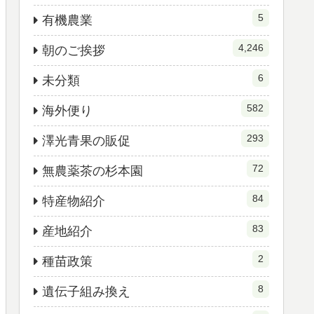
5
有機農業
4,246
朝のご挨拶
6
未分類
582
海外便り
293
澤光青果の販促
72
無農薬茶の杉本園
84
特産物紹介
83
産地紹介
2
種苗政策
8
遺伝子組み換え