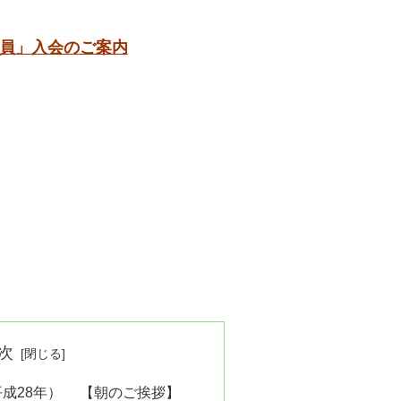
員」入会のご案内
次
年（平成28年） 【朝のご挨拶】