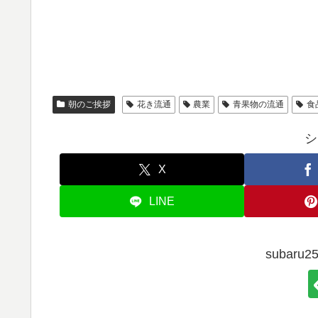
朝のご挨拶
花き流通
農業
青果物の流通
食
シ
X
LINE
subar