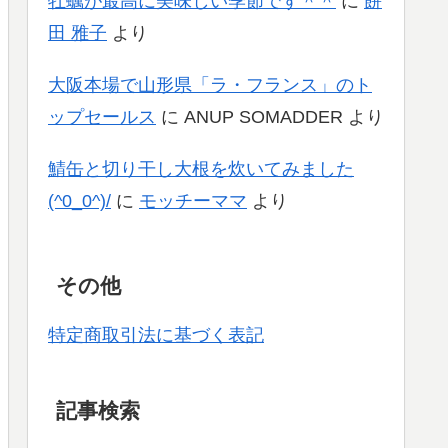
牡蠣が最高に美味しい季節です＾＾
に
餅
田 雅子
より
大阪本場で山形県「ラ・フランス」のト
ップセールス
に
ANUP SOMADDER
より
鯖缶と切り干し大根を炊いてみました
(^0_0^)/
に
モッチーママ
より
その他
特定商取引法に基づく表記
記事検索