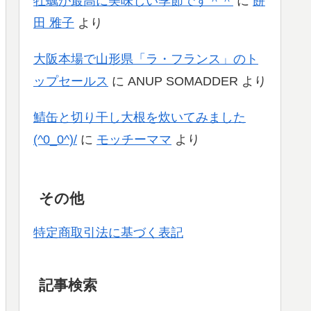
牡蠣が最高に美味しい季節です＾＾
に
餅
田 雅子
より
大阪本場で山形県「ラ・フランス」のト
ップセールス
に
ANUP SOMADDER
より
鯖缶と切り干し大根を炊いてみました
(^0_0^)/
に
モッチーママ
より
その他
特定商取引法に基づく表記
記事検索