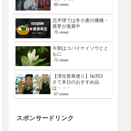
89 views
北半球では冬小麦の播種・
発芽が進展中
75 views
今朝はコバイケイソウとと
もに
71 views
【澤光青果便り】№353
さて本日のおすすめ品
は・・・
67 views
スポンサードリンク