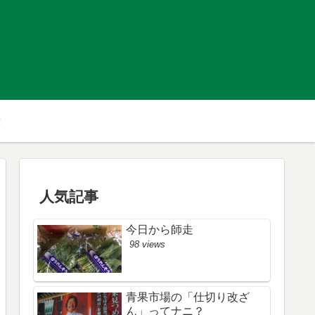
人気記事
今日から師走
98 views
青果市場の「仕切り改ざ
ん」ってナニ？