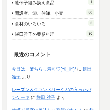
1
遺伝子組み換え食品
80
開設者、卸、仲卸、小売
5
食材のいろいろ
90
餅田雅子の薬膳料理
最近のコメント
今日は、蟹ちらし寿司♡(^0_0^)/
に
餅田
雅子
より
レーズン＆クランベリーなどの入ったパ
ンケーキ
に
餅田 雅子
より