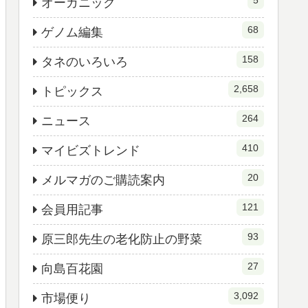
5
オーガニック
68
ゲノム編集
158
タネのいろいろ
2,658
トピックス
264
ニュース
410
マイビズトレンド
20
メルマガのご購読案内
121
会員用記事
93
原三郎先生の老化防止の野菜
27
向島百花園
3,092
市場便り