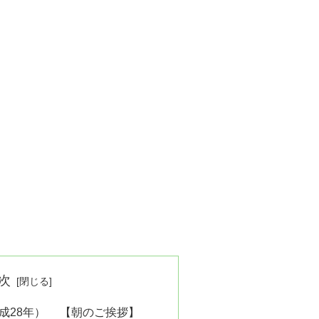
次
（平成28年） 【朝のご挨拶】