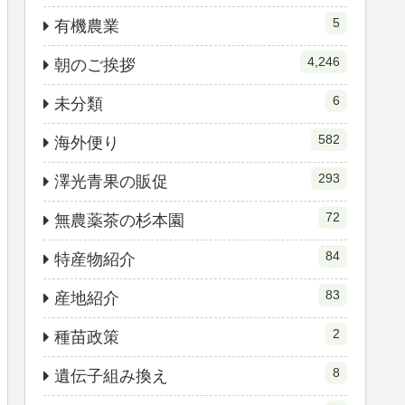
5
有機農業
4,246
朝のご挨拶
6
未分類
582
海外便り
293
澤光青果の販促
72
無農薬茶の杉本園
84
特産物紹介
83
産地紹介
2
種苗政策
8
遺伝子組み換え