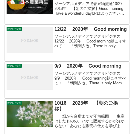
ソーシアルメディアで青果物流通10/27
2018年 【朝のご挨拶】Good morning
Have a wonderful day!おはようございま
すきょうも素敵な出会いと楽しいソーシ
アルを！今朝はバラとともに・・・＊
ばら科の落葉...
12/22 2020年 Good morning
朝のご挨拶
ソーシアルメディアでアグリビジネス
12/22 2020年 Good morning朝こそす
べて！ 「朝聞夕改」There is only
Morning in all things 12月22日はどんな日
労働組合法制定記念日1945(昭...
9/9 2020年 Good morning
朝のご挨拶
ソーシアルメディアでアグリビジネス
9/9 2020年 Good morning朝こそすべ
て！ 「朝聞夕改」There is only Morning
in all things 9月9日はどんな日菊の節句，
重陽の節句奇数は陽の数であり、...
10/16 2025年 【朝のご挨
朝のご挨拶
拶】
＝＝畑から台所までが守備範囲＝＝生産
はしたものの、いかに販売するかが分か
らない！あなたも販売の仕方を学びませ
んか？すばる会員（年会費：24000円）対