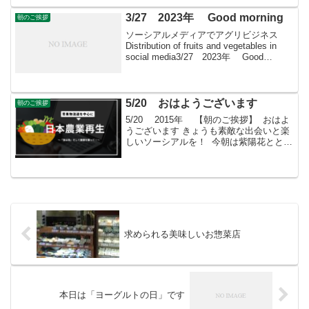
象に販売をサポート
3/27 2023年 Good morning
朝のご挨拶
ソーシアルメディアでアグリビジネス
Distribution of fruits and vegetables in
social media3/27 2023年 Good
morning 朝こそすべて！ 「朝聞夕改」
There is on...
5/20 おはようございます
朝のご挨拶
5/20 2015年 【朝のご挨拶】 おはよ
うございます きょうも素敵な出会いと楽
しいソーシアルを！ 今朝は紫陽花ととも
に・・・ フェイスブックページ「日本農
業再生」★「すばる会員」のお申し込み
はこちら
求められる美味しいお惣菜店
本日は「ヨーグルトの日」です