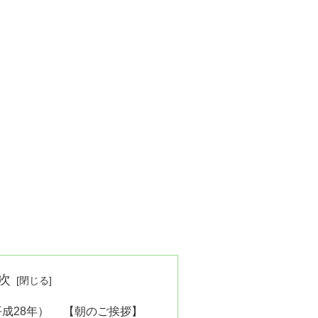
次
年（平成28年） 【朝のご挨拶】