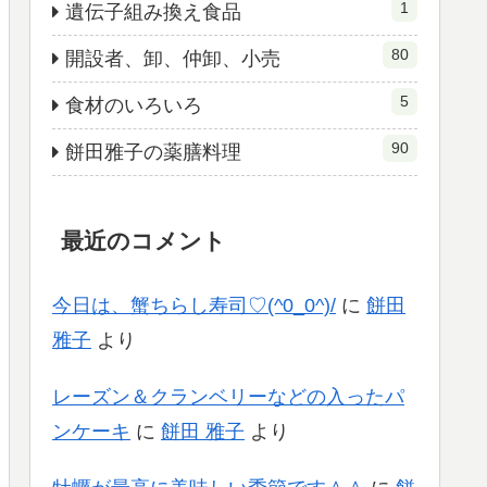
1
遺伝子組み換え食品
80
開設者、卸、仲卸、小売
5
食材のいろいろ
90
餅田雅子の薬膳料理
最近のコメント
今日は、蟹ちらし寿司♡(^0_0^)/
に
餅田
雅子
より
レーズン＆クランベリーなどの入ったパ
ンケーキ
に
餅田 雅子
より