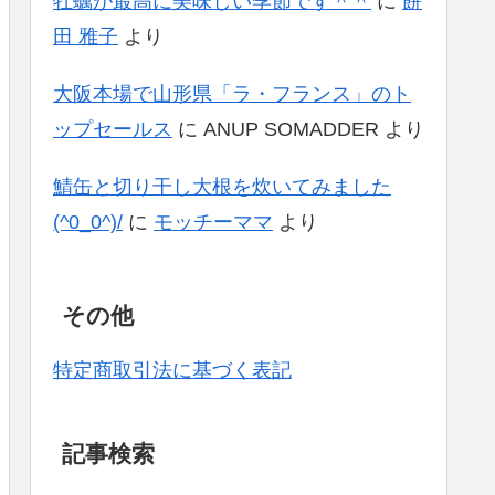
牡蠣が最高に美味しい季節です＾＾
に
餅
田 雅子
より
大阪本場で山形県「ラ・フランス」のト
ップセールス
に
ANUP SOMADDER
より
鯖缶と切り干し大根を炊いてみました
(^0_0^)/
に
モッチーママ
より
その他
特定商取引法に基づく表記
記事検索