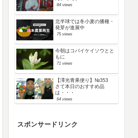
84 views
北半球では冬小麦の播種・
発芽が進展中
75 views
今朝はコバイケイソウとと
もに
71 views
【澤光青果便り】№353
さて本日のおすすめ品
は・・・
64 views
スポンサードリンク