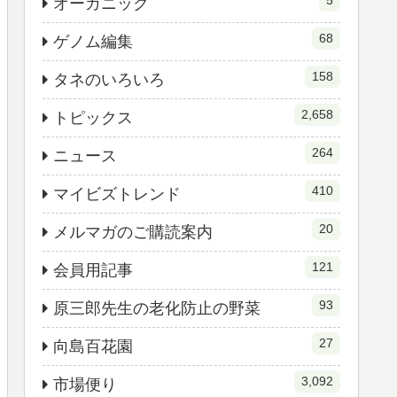
5
オーガニック
68
ゲノム編集
158
タネのいろいろ
2,658
トピックス
264
ニュース
410
マイビズトレンド
20
メルマガのご購読案内
121
会員用記事
93
原三郎先生の老化防止の野菜
27
向島百花園
3,092
市場便り