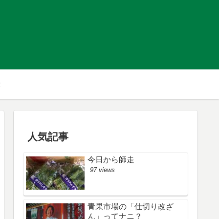
人気記事
今日から師走
97 views
青果市場の「仕切り改ざ
ん」ってナニ？