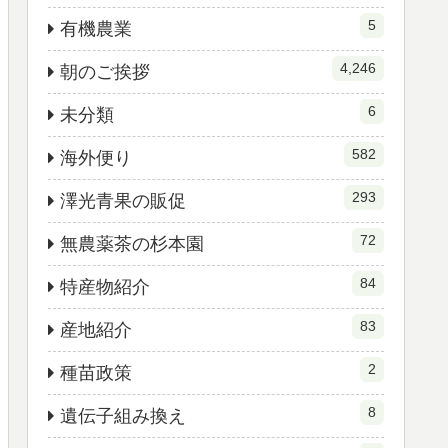
5
有機農業
4,246
朝のご挨拶
6
未分類
582
海外便り
293
澤光青果の販促
72
無農薬茶の杉本園
84
特産物紹介
83
産地紹介
2
種苗政策
8
遺伝子組み換え