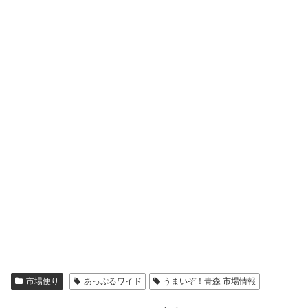
市場便り
あっぷるワイド
うまいぞ！青森 市場情報