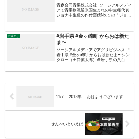
青森合同青果株式会社 ソーシアルメディ
アで青果物流通米国生まれの中生種代表
ジョナ中生種の作付面積No.１の「ジョナ
ゴールド」。品種別作付面積はふじ、つ
がる、王林に次ぐ第４位です。ニューヨ
ークの農業試験場で「ゴールデンデリシ
ャス」と「紅玉」...
#岩手県 #金ヶ崎町 からおは新た
市場便り
ま〜
ソーシアルメディアでアグリビジネス #
岩手県 #金ヶ崎町 からおは新たま〜シン
タロー（田口慎太郎）＠岩手県の八百屋‏
@shinta_taguchiさんからRT雪降る朝で
したが、静岡県産の新玉ねぎ「#はるたま
」が入荷しましたよ〜。今シー...
11/7 2018年 おはようございます
せんべいといえば