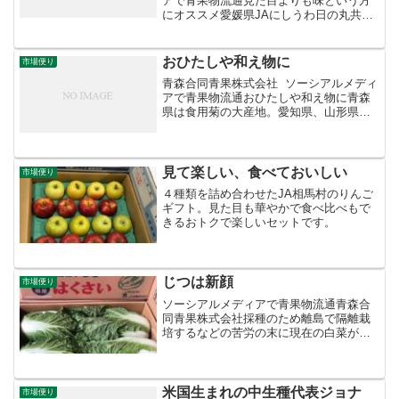
アで青果物流通見た目よりも味という方
にオススメ愛媛県JAにしうわ日の丸共選
から「ガキ大将」が入荷中。日の丸みか
んといえば高級みかんの代名詞ですが、
この「ガキ大将」は外皮に障害があるス
おひたしや和え物に
市場便り
レ果を詰めたワケア...
青森合同青果株式会社 ソーシアルメディ
アで青果物流通おひたしや和え物に青森
県は食用菊の大産地。愛知県、山形県に
次ぐ収穫量第３位で、南部だけでなく津
軽でも盛んに栽培されています。手軽に
食べるならおひたしや酢の物で。山のキ
ノコと和えたものは今...
見て楽しい、食べておいしい
市場便り
４種類を詰め合わせたJA相馬村のりんご
ギフト。見た目も華やかで食べ比べもで
きるおトクで楽しいセットです。
じつは新顔
市場便り
ソーシアルメディアで青果物流通青森合
同青果株式会社採種のため離島で隔離栽
培するなどの苦労の末に現在の白菜が完
成鍋物、漬物、煮物に炒め物と用途の広
さでは他の追随を許さない白菜。意外に
もわが国で本格的に栽培されるようにな
ったのは昭和初期からで、...
米国生まれの中生種代表ジョナ
市場便り