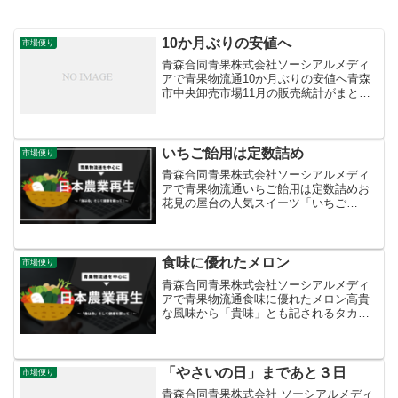
10か月ぶりの安値へ
市場便り
青森合同青果株式会社ソーシアルメディ
アで青果物流通10か月ぶりの安値へ青森
市中央卸売市場11月の販売統計がまとま
りました。国が定める指定野菜の平均卸
売価格の対平年指数は前月より8ポイント
ダウンし93％の「平年並み」に。今年１
月から10か月連...
いちご飴用は定数詰め
市場便り
青森合同青果株式会社ソーシアルメディ
アで青果物流通いちご飴用は定数詰めお
花見の屋台の人気スイーツ「いちご
飴」。長時間楽しめるコストパフォーマ
ンスのよさが魅力。生食用は入り数不定
のＡ品規格でも対応できますが、粒の大
きさと形状がそろったものが求...
食味に優れたメロン
市場便り
青森合同青果株式会社ソーシアルメディ
アで青果物流通食味に優れたメロン高貴
な風味から「貴味」とも記されるタカミ
メロン。ジューシーで香りが強く高糖度
と食味は申し分ありません。果肉は肉厚
で固く日持ちがよいため、販売する側に
もメリットの多い品種と言...
「やさいの日」まであと３日
市場便り
青森合同青果株式会社 ソーシアルメディ