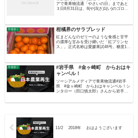
アで青果物流通「やさいの日」まであと
３日8月31日は、8(や)3(さ)1(い)のゴロ合
わせで「やさいの日」。野菜の消費拡大
を目的にさまざまなイベントが行われま
す。JA全農あおもりでは8月30日と31日
の...
柑橘界のサラブレッド
市場便り
紅まどんなのゼリーのような食感と甘平
の濃厚な甘みを受け継いだ「紅プリンセ
ス」。正式名称は愛媛果試48号。糖度12
度以上、酸度1.2％未満、大きさ、見た目
などの厳しい品質基準をクリアしたもの
だけが「紅プリンセス」を名乗ることが
できます。
#岩手県 #金ヶ崎町 からおはキ
市場便り
ャンベル！
ソーシアルメディアで青果物流通#岩手
県 #金ヶ崎町 からおはキャンベル！シ
ンタロー（田口慎太郎）さんから岩手県
産「#キャンベル」の入荷量が増えてきま
したよ〜。小粒で種ありの「キャンベ
ル」は、近年、種なしぶどうの人気に押
されていますが、根強い...
11/2 2018年 おはようございます