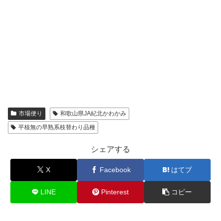
市場便り
和歌山県JA紀北かわかみ
平核無の早熟系枝替わり品種
シェアする
X
Facebook
はてブ
LINE
Pinterest
コピー