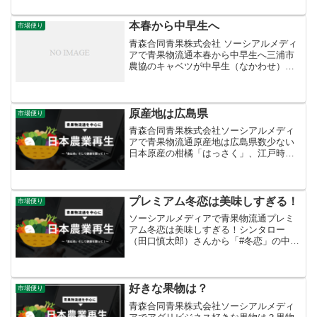
す。卸売価格は平年・前年よりも2～3割
高となっています。出荷量日本一の香り
がよく柔らかい青森県産...
本春から中早生へ
市場便り
青森合同青果株式会社 ソーシアルメディ
アで青果物流通本春から中早生へ三浦市
農協のキャベツが中早生（なかわせ）に
切り替わりました。平年より１週間早
く、生育前進傾向が続いています。サク
サクした食感が持ち味で、葉の巻きが緩
くやわらかい本春（ほんぱ...
原産地は広島県
市場便り
青森合同青果株式会社ソーシアルメディ
アで青果物流通原産地は広島県数少ない
日本原産の柑橘「はっさく」、江戸時代
末期に村上水軍の居留地だった広島県因
島のお寺の境内で発見されました。南方
や大陸から渡来したさまざまな柑橘類が
自然交配したのではないか...
プレミアム冬恋は美味しすぎる！
市場便り
ソーシアルメディアで青果物流通プレミ
アム冬恋は美味しすぎる！シンタロー
（田口慎太郎）さんから「#冬恋」の中の
「冬恋」、「#プレミアム冬恋」。糖度１
６度以上、蜜入り指数3.0以上という基準
をクリアした「はるか」りんごです。糖
度は最低でも１６度...
好きな果物は？
市場便り
青森合同青果株式会社ソーシアルメディ