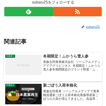
subaru25をフォローする
subaru25
関連記事
冬期限定！ふかうら雪人参
市場便り
青森合同青果株式会社 ソーシアルメディ
アでアグリビジネス 冬期限定！ふかうら
雪人参冬期間限定のブランド野菜「ふか
うら雪人参」が始まりました。秋に収獲
適期をむかえた完熟人参を雪の下で越冬
させ、来年の春まで出荷されます。美味
しさの秘密は「低...
新ごぼう入荷本格化
市場便り
青森合同青果 ソーシアルメディアで青果
物流通新ごぼう入荷本格化青森県産新ご
ぼうの入荷が増えてきました。高温旱魃
に強いため作柄は良好、肥大も十分で