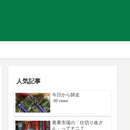
人気記事
今日から師走
98 views
青果市場の「仕切り改ざ
ん」ってナニ？