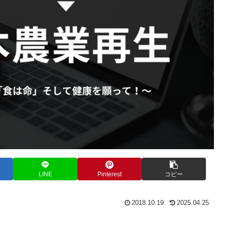
LINE
Pinterest
コピー
2018.10.19
2025.04.25