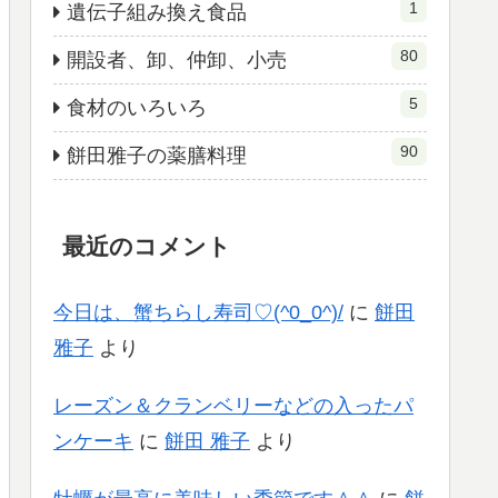
1
遺伝子組み換え食品
80
開設者、卸、仲卸、小売
5
食材のいろいろ
90
餅田雅子の薬膳料理
最近のコメント
今日は、蟹ちらし寿司♡(^0_0^)/
に
餅田
雅子
より
レーズン＆クランベリーなどの入ったパ
ンケーキ
に
餅田 雅子
より