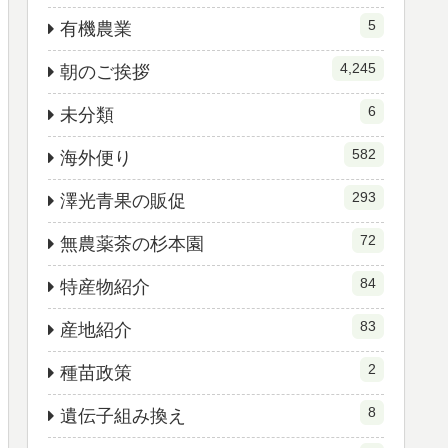
5
有機農業
4,245
朝のご挨拶
6
未分類
582
海外便り
293
澤光青果の販促
72
無農薬茶の杉本園
84
特産物紹介
83
産地紹介
2
種苗政策
8
遺伝子組み換え