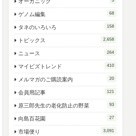
5
オーガニック
68
ゲノム編集
158
タネのいろいろ
2,658
トピックス
264
ニュース
410
マイビズトレンド
20
メルマガのご購読案内
121
会員用記事
93
原三郎先生の老化防止の野菜
27
向島百花園
3,091
市場便り