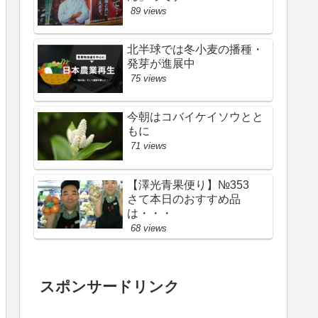
89 views
北半球では冬小麦の播種・
発芽が進展中
75 views
今朝はコバイケイソウとと
もに
71 views
【澤光青果便り】№353
さて本日のおすすめ品
は・・・
68 views
スポンサードリンク