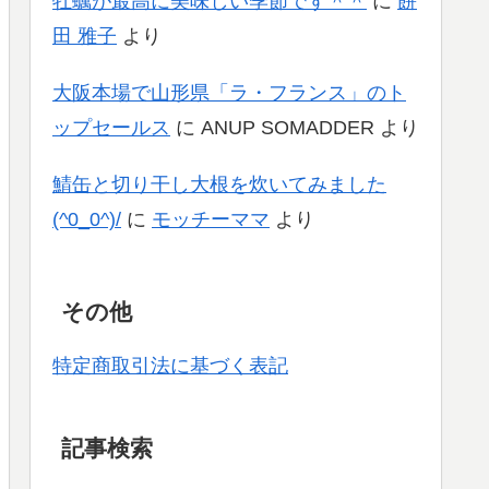
牡蠣が最高に美味しい季節です＾＾
に
餅
田 雅子
より
大阪本場で山形県「ラ・フランス」のト
ップセールス
に
ANUP SOMADDER
より
鯖缶と切り干し大根を炊いてみました
(^0_0^)/
に
モッチーママ
より
その他
特定商取引法に基づく表記
記事検索