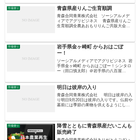
年の130％と記録的な高値に。暑さで売れ
行きが好調だったことに加え、ブロック
青森県産りんご生育順調
市場便り
売りの定着が需要を...
青森合同青果株式会社 ソーシアルメデ
ィアでアグリビジネス 青森県産りんご
生育順調全農あおもりりんご共販大会に
出席。平成30年産は着果と肥大が良好で
青森県産の収穫量は前年比107%と増加。
しかし台風被害等で下位等級品が多く販
売面では...
岩手県金ヶ崎町 からおはごぼ
市場便り
ー！
ソーシアルメディアでアグリビジネス 岩
手県金ヶ崎町 からおはごぼー！シンタロ
ー（田口慎太郎）＠岩手県の八百屋‏
@shinta_taguchiさんからRT#岩手県 #
金ヶ崎町 からおはごぼー！熊本県産「#
新ごぼう」の入荷が始まっていますよ...
明日は彼岸の入り
市場便り
青森合同青果株式会社 明日は彼岸の入
り明日9月20日は彼岸の入りです。仏前や
墓前には季節の果物を供えるようにしま
しょう。青森県産のプルーンの入荷が最
盛期を迎えています。りんご農家の母の
実家では畑の境界に植えていて、取り放
題、食べ放題...
降雪とともに青森県産だいこんも
市場便り
販売終了
青森合同青果株式会社ありがとうござい