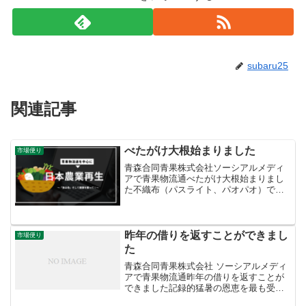
subaru25
関連記事
べたがけ大根始まりました
市場便り
青森合同青果株式会社ソーシアルメディ
アで青果物流通べたがけ大根始まりまし
た不織布（パスライト、パオパオ）で被
覆したべたがけ大根が始まりました。昨
年よりも１週間前倒しの初入荷で記録的
な早さ。ひげ根が太くなっているのは干
ばつの影響です。先行する...
昨年の借りを返すことができまし
市場便り
た
青森合同青果株式会社 ソーシアルメディ
アで青果物流通昨年の借りを返すことが
できました記録的猛暑の恩恵を最も受け
たのがスイカ。８月の平均卸売価格は平