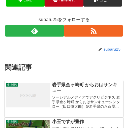
LINE
Pinterest
コピー
subaru25をフォローする
subaru25
関連記事
岩手県金ヶ崎町 からおはサンキ
市場便り
ュー
ソーシアルメディアでアグリビジネス 岩
手県金ヶ崎町 からおはサンキューシンタ
ロー（田口慎太郎）＠岩手県の八百屋‏
@shinta_taguchiさんからRT「じゅんさ
い」で有名な秋田県三種町八竜地区でし
か栽培されていない「#サンキューメロ
小玉ですが豊作
市場便り
ン...