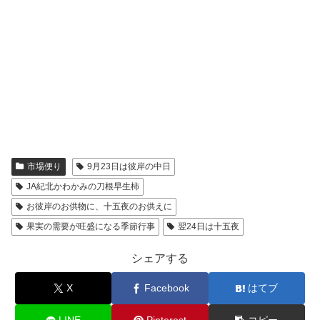
市場便り
9月23日は彼岸の中日
JA紀北かわかみの刀根早生柿
お彼岸のお供物に、十五夜のお供えに
果実の需要が旺盛になる季節行事
翌24日は十五夜
シェアする
X
Facebook
はてブ