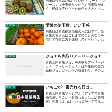
画像は奈川県JAはだののヘイワード。今
シーズンは小玉傾向ながらも着果数が多
く、極端な不作だった前年を大きく上回
る入荷になっています。
愛媛の伊予柑、いい予感
市場便り
明後日は青森県立高校の入試日です。受
験生の皆さんはこれまでの自分の努力を
信じて存分に力を発揮してもらいたいも
のです。ゲン担ぎに「いい予感」の語呂
合わせの伊予柑をどうぞ。
ジョナを先取りアーリージョナ
市場便り
青森合同青果ジョナを先取りアーリージ
ョナ「アーリージョナ」は中生種の主力
品種ジョナゴールドの枝変わり。その名
の通りジョナよりも10日程度早く収穫で
きます。外観や食味はジョナと大差あり
ません。大玉で濃い紅色、果肉は締まっ
て固く、多汁で酸味がや...
いちごが一番売れる日は…
市場便り
青森合同青果ソーシアルメディアで青果
物流通いちごが一番売れる日は…総務省
家計調査によれば、いちごが一年で最も
売れる日は３月３日。家計支出額はふだ
んの２倍以上です。やはりひなまつりに