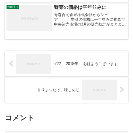
ふさわしいフルーツは真っ赤ないちごな
んですね。テレビではいち...
野菜の価格は平年並みに
市場便り
青森合同青果株式会社からシェ
ア 野菜の価格は平年並みに青森市
中央卸売市場の3月の販売統計がまとまり
ました。国が定める指定野菜14品目の平
均卸売価格の対平年指数は前月より31％
ダウンし107％に。ようやく「平年並み」
となり...
9/22 2018年 おはようございます
香りまつたけ、味しめじ
コメント