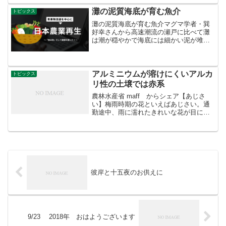
た！ 期間限定商品『秋の緑...
灘の泥質海底が育む魚介
トピックス
灘の泥質海底が育む魚介マグマ学者・巽
好幸さんから高速潮流の瀬戸に比べて灘
は潮が穏やかで海底には細かい泥が堆積
し、泥質を好む魚介が暮らす。たとえば
播磨灘の穴子、ハモ、シャコ、タイラ
ギ。瀬戸のサワラやマナガツオなども併
せて、讃岐の塩、醤油や地酒...
アルミニウムが溶けにくいアルカ
トピックス
リ性の土壌では赤系
農林水産省 maff からシェア【あじさ
い】梅雨時期の花といえばあじさい。通
勤途中、雨に濡れたきれいな花が目にと
まります。あじさいの色には青系と赤系
がありますが、日本には青系が多いとい
われています。それは、土壌中のアルミ
ニウムをあじさいの根...
彼岸と十五夜のお供えに
9/23 2018年 おはようございます