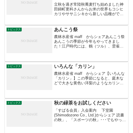
立秋を過ぎ常陸秋蕎麦打ち始めました神
田錦町更科さんからお米の世界もコシヒ
カリやササニシキから新しい品種がで
き、競馬の世界もディープインパクトの
最後の世代になりました。蕎麦の原材料
は常陸秋蕎麦が圧倒的な最高品種として
あんこう祭
トピックス
国内で生産されています。立...
農林水産省 maff からシェアあんこう祭
あんこうの季節が今年もやってきまし
た！江戸時代には、鶴（ツル）、雲雀
（ヒバリ）、鷭（バン）、鯛と共に「三
鳥二魚」と呼ばれる「五大珍味」の１つ
とされていたあんこう。旬は11月から３
月で、水温が低くなる...
いろんな「カリン」
トピックス
農林水産省 maff からシェア【いろんな
「カリン」】この季節になると、庭木な
どで大きな黄色い洋梨のようなカリンの
果実を見かけます。カリンはバラ科の植
物で、果実から独特の甘い香りがするた
め、さぞかし美味しいだろうと思われが
ちなのですが、果肉...
秋の緑茶をお試しください
トピックス
「すばる会員」入会案内 下堂園
(Shimodozono Co., Ltd.)からシェア 読書
の秋」、「スポーツの秋」･･･でもやっぱ
り「食欲の秋」ですよね(*＾＾*)♪下堂園
の美味しい秋の味覚、今年も登場しまし