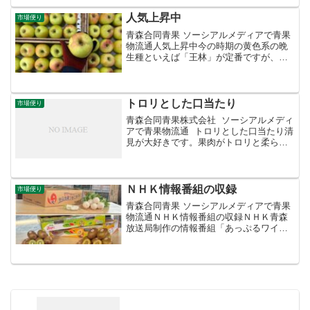
じています。産地リレーがうまくいかず
一時的に出回り量が落ち込...
人気上昇中
市場便り
青森合同青果 ソーシアルメディアで青果
物流通人気上昇中今の時期の黄色系の晩
生種といえば「王林」が定番ですが、今
年は小玉傾向でギフト向けの大玉の上位
等級に不足感があります。かわりに引き
合いが強くなっているのが「ぐんま名
月」。果肉が締まりジュー...
トロリとした口当たり
市場便り
青森合同青果株式会社 ソーシアルメディ
アで青果物流通 トロリとした口当たり清
見が大好きです。果肉がトロリと柔らか
く果汁たっぷりなところが気に入ってい
ます。手で皮をむくと身が崩れてしまう
ので、スマイルカットがオススメ。薄皮
も気になりません...
ＮＨＫ情報番組の収録
市場便り
青森合同青果 ソーシアルメディアで青果
物流通ＮＨＫ情報番組の収録ＮＨＫ青森
放送局制作の情報番組「あっぷるワイ
ド」の「うまいぞ！青森 市場情報」の収
録が行われました。今月ご紹介するの
は、畑の芸術品「野辺地葉つきこかぶ」
と、ビタミンと食物繊維た...