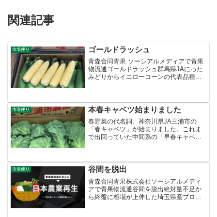
関連記事
ゴールドラッシュ
市場便り
青森合同青果 ソーシアルメディアで青果
物流通ゴールドラッシュ群馬県JAにった
みどりからイエローコーンの代表品種ゴ
ールドラッシュが入荷中。甘くジューシ
ーで食味に優れ、粒が大きく大ぶりにな
るのが特徴。個人的にとうもろこしはほ
ぐして食べる派なので...
本春キャベツ始まりました
市場便り
春野菜の代名詞、神奈川県JA三浦市の
「春キャベツ」が始まりました。これま
で出回っていた中間系の「早春キャベ
ツ」と区別するため、青果業界では「本
春（ほんぱる）」と呼ばれます。
谷間を脱出
市場便り
青森合同青果株式会社ソーシアルメディ
アで青果物流通谷間を脱出絶対量不足か
ら終盤に相場が上伸した埼玉県産ブロッ
コリー。出遅れていた後続産地も徐々に
増え、品薄感が解消され相場は下げに転