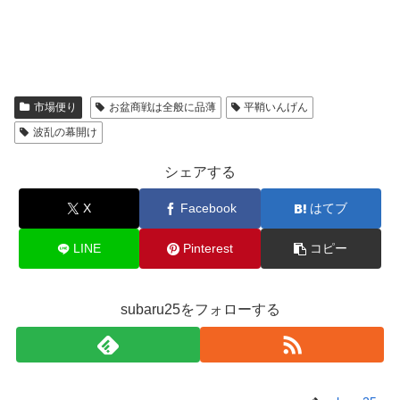
市場便り
お盆商戦は全般に品薄
平鞘いんげん
波乱の幕開け
シェアする
X
Facebook
はてブ
LINE
Pinterest
コピー
subaru25をフォローする