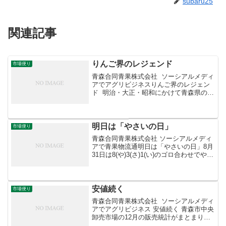
subaru25
関連記事
りんご界のレジェンド
市場便り
青森合同青果株式会社 ソーシアルメディ
アでアグリビジネスりんご界のレジェン
ド 明治・大正・昭和にかけて青森県のり
んご産業を支えた二大優良品種というの
をご存知ですか？ひとつは「ふじ」の親
である「国光（こっこう）」、もうひと
つがこの「紅玉」...
明日は「やさいの日」
市場便り
青森合同青果株式会社 ソーシアルメディ
アで青果物流通明日は「やさいの日」8月
31日は8(や)3(さ)1(い)のゴロ合わせでやさ
いの日。実は青森県はねぎの大産地で
す。特に、7月から9月に出荷される夏ね
ぎの出荷量は全国第5位、東北では第1
位。や...
安値続く
市場便り
青森合同青果株式会社 ソーシアルメディ
アでアグリビジネス 安値続く 青森市中央
卸売市場の12月の販売統計がまとまりま
した。国が定める指定野菜14品目の指数