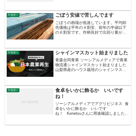
は前月より3ポイントアップし73％に。年
の瀬の最需要期にもかかわらず平年より
も「安い...
ごぼう安値で苦しんでます
市場便り
ごぼうの相場が低迷しています。平均卸
売価格は平年の４割安、前年の半値以下
の６割安です。作柄良好で出回り量が多
い上に、肥大よく単価の安い太物の割合
が多いため。
シャインマスカット始まりました
市場便り
青森合同青果 ソーシアルメディアで青果
物流通シャインマスカット始まりました
山梨県産のハウス栽培のシャインマスカ
ットが始まりました。優れた食味と食べ
やすさからいまやブドウの代表品種。
食卓をいかに飾るか いいです
市場便り
ね！
ソーシアルメディアでアグリビジネス 食
卓をいかに飾るか いいです
ね！ Kenetsuさんに用途確認しましたら
エディブルフラワーではなく、彩りとし
てだそうです。食卓をいかに飾るか い
いですね！鹿児島の世界一小さい「桜島
小ミカン」もこうし...