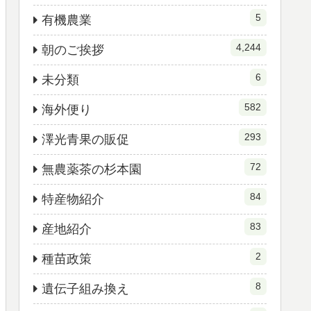
5
有機農業
4,244
朝のご挨拶
6
未分類
582
海外便り
293
澤光青果の販促
72
無農薬茶の杉本園
84
特産物紹介
83
産地紹介
2
種苗政策
8
遺伝子組み換え