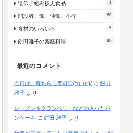
1
遺伝子組み換え食品
80
開設者、卸、仲卸、小売
5
食材のいろいろ
90
餅田雅子の薬膳料理
最近のコメント
今日は、蟹ちらし寿司♡(^0_0^)/
に
餅田
雅子
より
レーズン＆クランベリーなどの入ったパ
ンケーキ
に
餅田 雅子
より