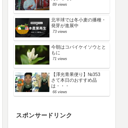
89 views
北半球では冬小麦の播種・
発芽が進展中
73 views
今朝はコバイケイソウとと
もに
71 views
【澤光青果便り】№353
さて本日のおすすめ品
は・・・
66 views
スポンサードリンク