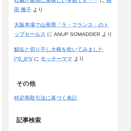
牡蠣が最高に美味しい季節です＾＾
に
餅
田 雅子
より
大阪本場で山形県「ラ・フランス」のト
ップセールス
に
ANUP SOMADDER
より
鯖缶と切り干し大根を炊いてみました
(^0_0^)/
に
モッチーママ
より
その他
特定商取引法に基づく表記
記事検索