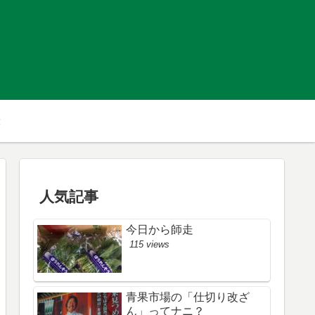
人気記事
今日から師走
115 views
青果市場の「仕切り改ざ
ん」ってナニ？