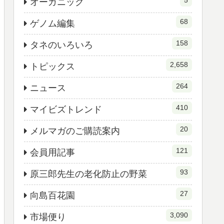
5
オーガニック
68
ゲノム編集
158
タネのいろいろ
2,658
トピックス
264
ニュース
410
マイビズトレンド
20
メルマガのご購読案内
121
会員用記事
93
原三郎先生の老化防止の野菜
27
向島百花園
3,090
市場便り