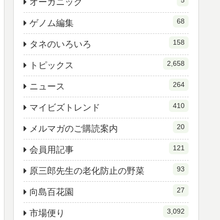
5
オーガニック
68
ゲノム編集
158
タネのいろいろ
2,658
トピックス
264
ニュース
410
マイビズトレンド
20
メルマガのご購読案内
121
会員用記事
93
原三郎先生の老化防止の野菜
27
向島百花園
3,092
市場便り