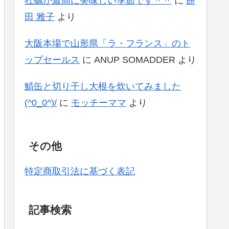
牡蠣が最高に美味しい季節です＾＾
に
餅
田 雅子
より
大阪本場で山形県「ラ・フランス」のト
ップセールス
に
ANUP SOMADDER
より
鯖缶と切り干し大根を炊いてみました
(^0_0^)/
に
モッチーママ
より
その他
特定商取引法に基づく表記
記事検索