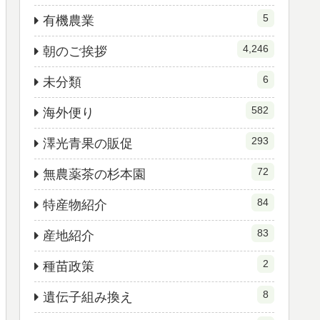
5
有機農業
4,246
朝のご挨拶
6
未分類
582
海外便り
293
澤光青果の販促
72
無農薬茶の杉本園
84
特産物紹介
83
産地紹介
2
種苗政策
8
遺伝子組み換え