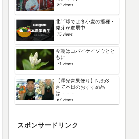
89 views
北半球では冬小麦の播種・
発芽が進展中
75 views
今朝はコバイケイソウとと
もに
71 views
【澤光青果便り】№353
さて本日のおすすめ品
は・・・
67 views
スポンサードリンク