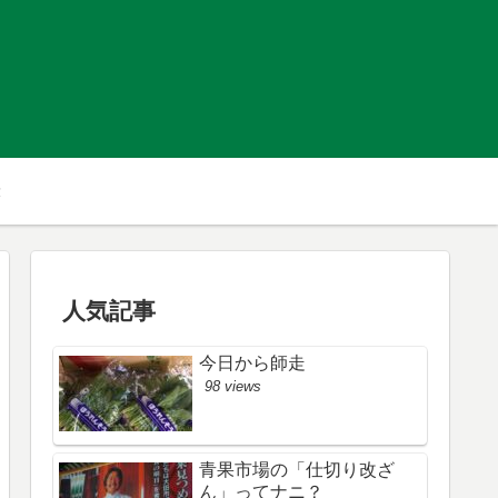
人気記事
今日から師走
98 views
青果市場の「仕切り改ざ
ん」ってナニ？