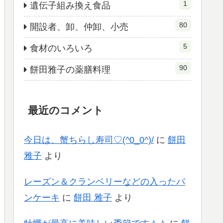
1
遺伝子組み換え食品
80
開設者、卸、仲卸、小売
5
食材のいろいろ
90
餅田雅子の薬膳料理
最近のコメント
今日は、蟹ちらし寿司♡(^0_0^)/
に
餅田
雅子
より
レーズン＆クランベリーなどの入ったパ
ンケーキ
に
餅田 雅子
より