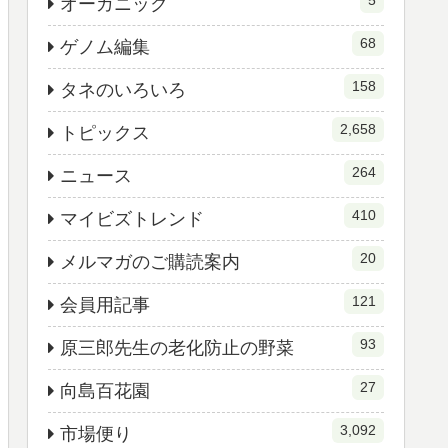
オーガニック
68
ゲノム編集
158
タネのいろいろ
2,658
トピックス
264
ニュース
410
マイビズトレンド
20
メルマガのご購読案内
121
会員用記事
93
原三郎先生の老化防止の野菜
27
向島百花園
3,092
市場便り