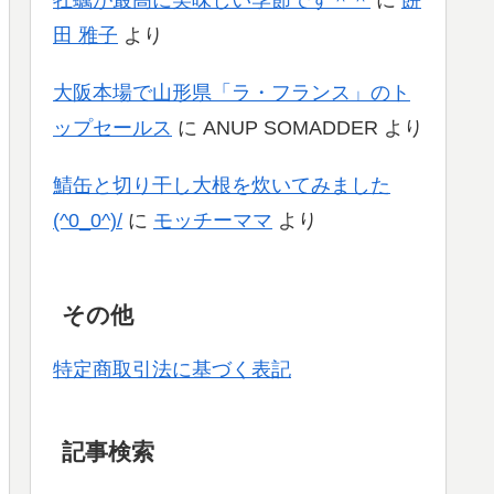
牡蠣が最高に美味しい季節です＾＾
に
餅
田 雅子
より
大阪本場で山形県「ラ・フランス」のト
ップセールス
に
ANUP SOMADDER
より
鯖缶と切り干し大根を炊いてみました
(^0_0^)/
に
モッチーママ
より
その他
特定商取引法に基づく表記
記事検索