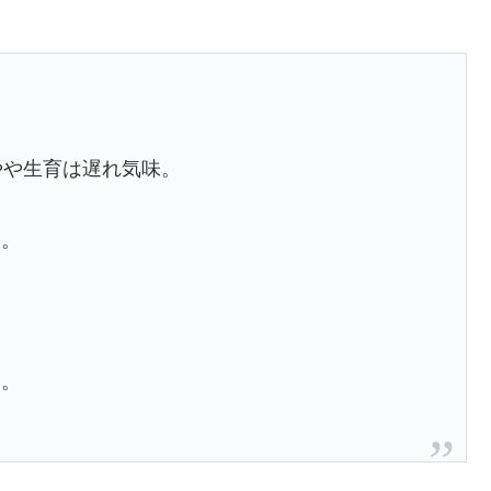
。
やや生育は遅れ気味。
す。
。
み。