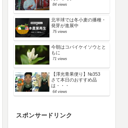
84 views
北半球では冬小麦の播種・
発芽が進展中
75 views
今朝はコバイケイソウとと
もに
71 views
【澤光青果便り】№353
さて本日のおすすめ品
は・・・
64 views
スポンサードリンク