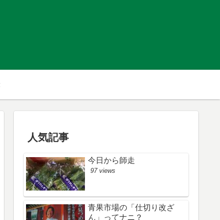
人気記事
今日から師走
97 views
青果市場の「仕切り改ざ
ん」ってナニ？