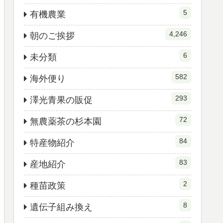
5
有機農業
4,246
朝のご挨拶
6
未分類
582
海外便り
293
澤光青果の販促
72
無農薬茶の杉本園
84
特産物紹介
83
産地紹介
2
種苗政策
8
遺伝子組み換え