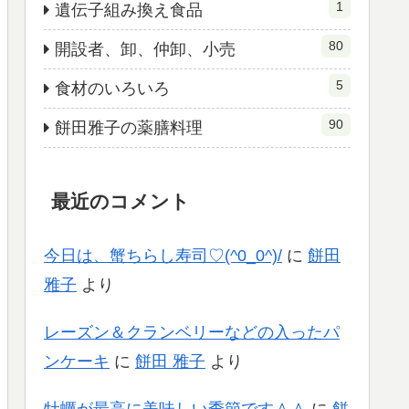
1
遺伝子組み換え食品
80
開設者、卸、仲卸、小売
5
食材のいろいろ
90
餅田雅子の薬膳料理
最近のコメント
今日は、蟹ちらし寿司♡(^0_0^)/
に
餅田
雅子
より
レーズン＆クランベリーなどの入ったパ
ンケーキ
に
餅田 雅子
より