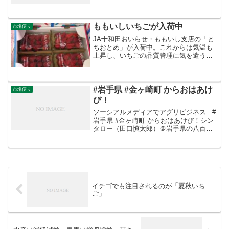
ングマンダリンとの掛け合わせで、大き
さや外観は温州みかんと大差ありませ
ん。少し果皮がデコボコしています。樹
に成っている期間が...
ももいしいちごが入荷中
市場便り
JA十和田おいらせ・ももいし支店の「と
ちおとめ」が入荷中。これからは気温も
上昇し、いちごの品質管理に気を遣う時
期になります。
#岩手県 #金ヶ崎町 からおはあけ
市場便り
び！
ソーシアルメディアでアグリビジネス #
岩手県 #金ヶ崎町 からおはあけび！シン
タロー（田口慎太郎）＠岩手県の八百屋‏
@shinta_taguchiさんからRT秋の味覚、
山形県産「#あけび」 が入荷しました
よ〜！！すごーく立派なあけびで...
イチゴでも注目されるのが「夏秋いち
ご」