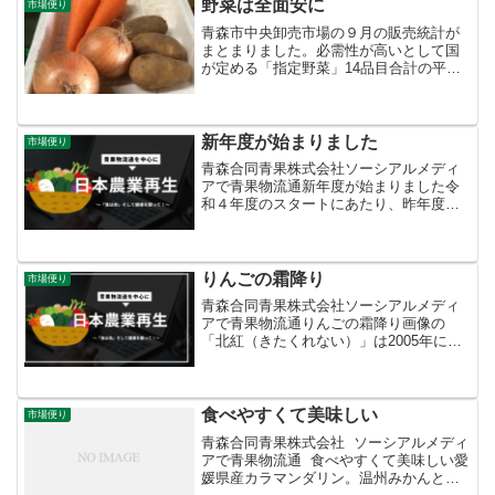
野菜は全面安に
市場便り
青森市中央卸売市場の９月の販売統計が
まとまりました。必需性が高いとして国
が定める「指定野菜」14品目合計の平均
卸売価格は前月より16％ダウンの77円／
キロ。
新年度が始まりました
市場便り
青森合同青果株式会社ソーシアルメディ
アで青果物流通新年度が始まりました令
和４年度のスタートにあたり、昨年度お
世話になりました出荷者、取引先、関係
各位に心より感謝申し上げます。新年度
も生鮮青果物の安定供給と適正な価格形
成に努めてまいりますので...
りんごの霜降り
市場便り
青森合同青果株式会社ソーシアルメディ
アで青果物流通りんごの霜降り画像の
「北紅（きたくれない）」は2005年に商
標登録されましたが、いわばこれは芸名
（笑）。2003年、農水省に品種登録され
た正式名称＝本名は「あおり13」です。
リチャードデリシ...
食べやすくて美味しい
市場便り
青森合同青果株式会社 ソーシアルメディ
アで青果物流通 食べやすくて美味しい愛
媛県産カラマンダリン。温州みかんとキ