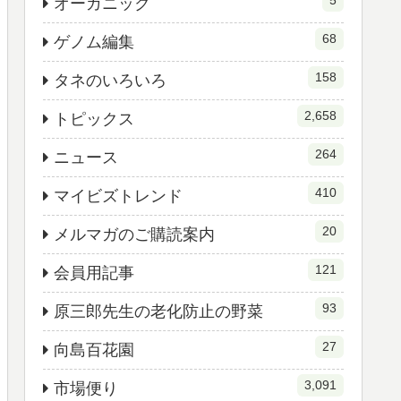
5
オーガニック
68
ゲノム編集
158
タネのいろいろ
2,658
トピックス
264
ニュース
410
マイビズトレンド
20
メルマガのご購読案内
121
会員用記事
93
原三郎先生の老化防止の野菜
27
向島百花園
3,091
市場便り