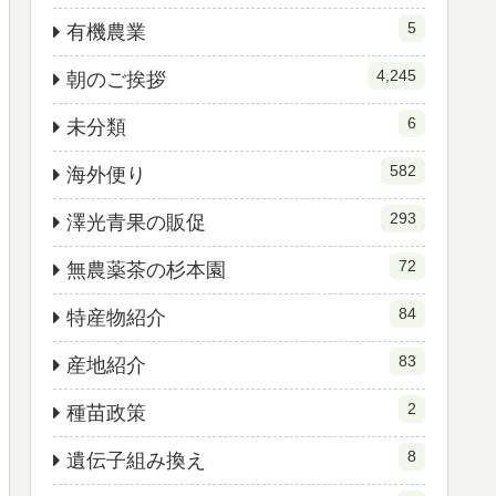
5
有機農業
4,245
朝のご挨拶
6
未分類
582
海外便り
293
澤光青果の販促
72
無農薬茶の杉本園
84
特産物紹介
83
産地紹介
2
種苗政策
8
遺伝子組み換え