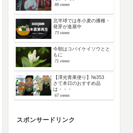
89 views
北半球では冬小麦の播種・
発芽が進展中
73 views
今朝はコバイケイソウとと
もに
71 views
【澤光青果便り】№353
さて本日のおすすめ品
は・・・
67 views
スポンサードリンク