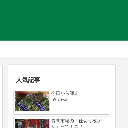
人気記事
今日から師走
97 views
青果市場の「仕切り改ざ
ん」ってナニ？