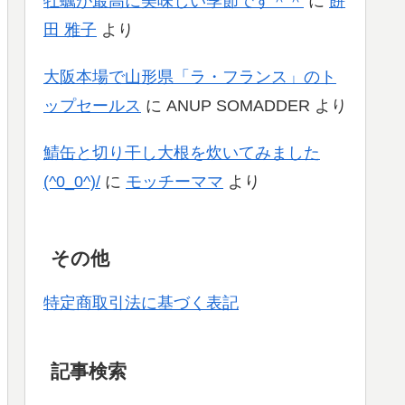
牡蠣が最高に美味しい季節です＾＾
に
餅
田 雅子
より
大阪本場で山形県「ラ・フランス」のト
ップセールス
に
ANUP SOMADDER
より
鯖缶と切り干し大根を炊いてみました
(^0_0^)/
に
モッチーママ
より
その他
特定商取引法に基づく表記
記事検索