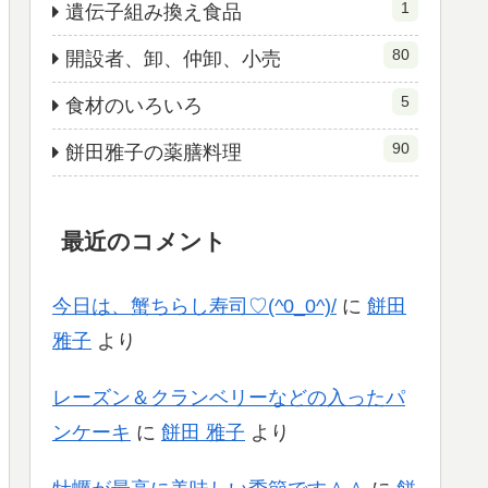
1
遺伝子組み換え食品
80
開設者、卸、仲卸、小売
5
食材のいろいろ
90
餅田雅子の薬膳料理
最近のコメント
今日は、蟹ちらし寿司♡(^0_0^)/
に
餅田
雅子
より
レーズン＆クランベリーなどの入ったパ
ンケーキ
に
餅田 雅子
より