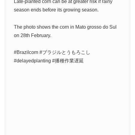
Late-planted corn can be at greater risk if rainy
season ends before its growing season.
The photo shows the corn in Mato grosso do Sul
on 28th February.
#Brazilcorn #ブラジルとうもろこし
#delayedplanting #播種作業遅延