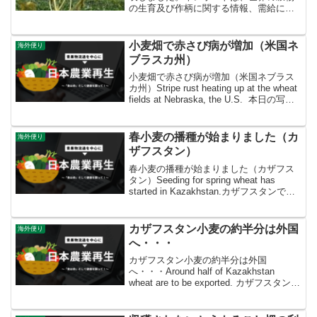
の生育及び作柄に関する情報、需給に関
する情報、国際価格に関する情報等を、
政策課食料安全保障室の担当者が検証、
分析、整理、編集したものです。
小麦畑で赤さび病が増加（米国ネ
海外便り
ブラスカ州）
小麦畑で赤さび病が増加（米国ネブラス
カ州）Stripe rust heating up at the wheat
fields at Nebraska, the U.S. 本日の写真
は、 5月26日にネブラスカ州東部リンカ
ーンで撮影した、...
春小麦の播種が始まりました（カ
海外便り
ザフスタン）
春小麦の播種が始まりました（カザフス
タン）Seeding for spring wheat has
started in Kazakhstan.カザフスタンで
は、2017/18年度の小麦生産量は約1,300
万トンとなる見込みで、主にパン用に...
カザフスタン小麦の約半分は外国
海外便り
へ・・・
カザフスタン小麦の約半分は外国
へ・・・Around half of Kazakhstan
wheat are to be exported. カザフスタン北
部コスタナイ州では、５～６月半ばに播
種された春小麦が、７月上旬には出穂期
を迎えました...