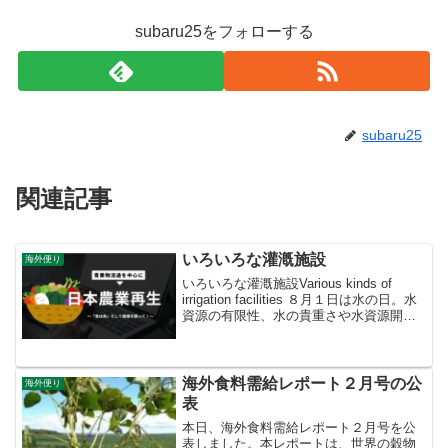
subaru25をフォローする
subaru25
関連記事
いろいろな灌漑施設
海外便り
いろいろな灌漑施設Various kinds of
irrigation facilities ８月１日は水の日。水
資源の有限性、水の貴重さや水資源開発
の重要性について国民の関心を高め、理
解を深めるための日本の記念日です（世
界水の日は3月2...
海外食料需給レポート２月号の公
海外便り
表
本日、海外食料需給レポート２月号を公
表しました。本レポートは、世界の穀物