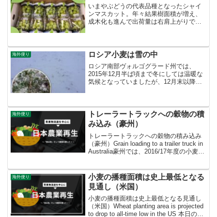
いまやぶどうの代表品種となったシャイ
ンマスカット。年々結果樹面積が増え、
成木化も進んで出荷量は右肩上がりで
す。今シーズンの山梨県産は高温干ばつ
の影響で小房傾向となり、割安なパック
品の割合がかなり増えています。
ロシア小麦は雪の中
海外便り
ロシア南部ヴォルゴグラード州では、
2015年12月半ば頃まで冬にしては温暖な
気候となっていましたが、12月末以降気
温が低下して、冬小麦は休眠期に入りま
した。2016年1月12日時点の積雪（スノ
ーカバー）は、10～20cmとなっています
（写真）。
トレーラートラックへの穀物の積
海外便り
み込み（豪州）
トレーラートラックへの穀物の積み込み
（豪州）Grain loading to a trailer truck in
Australia豪州では、2016/17年度の小麦の
収穫は2017年1月に終了しました。好天に
恵まれたことから、生産量は史...
小麦の播種面積は史上最低となる
海外便り
見通し（米国）
小麦の播種面積は史上最低となる見通し
（米国）Wheat planting area is projected
to drop to all-time low in the US 本日の写