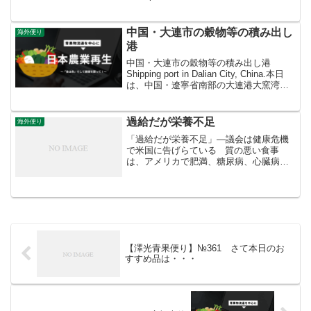
真は、10月末に撮影した米国南部テキサ
ス州の冬小麦の播...
中国・大連市の穀物等の積み出し
海外便り
港
中国・大連市の穀物等の積み出し港
Shipping port in Dalian City, China.本日
は、中国・遼寧省南部の大連港大窯湾
（新港区）の様子をお届けします。中国
の東北地区（遼寧省、吉林省、黒龍江
省、内モンゴル自治区）の穀物...
過給だが栄養不足
海外便り
「過給だが栄養不足」—議会は健康危機
で米国に告げらている 質の悪い食事
は、アメリカで肥満、糖尿病、心臓病の
高額な流行を引き起こしている、と医
師、研究者、政策専門家の委員会が火曜
日に上院議員に語った。彼らは、連邦栄
養プログラムの雑多なもの...
【澤光青果便り】№361 さて本日のお
すすめ品は・・・