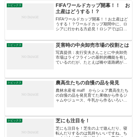
FIFAワールドカップ開幕！！ お
トピックス
土産はどうする！？
FIFAワールドカップ開幕！！お土産はど
うする！？ワールドカップ期間中に、ロ
シアに行かれる方必見！ロシアでは口蹄
疫や鳥インフルエンザが発生しているた
め、ハムやサラミなど肉製品のお土産
は、ほとんど持って帰ることができませ
災害時の中央卸売市場の役割とは
トピックス
ん。旅行前に動物検疫所...
写真提供：友行安夫さんことに中央卸売
市場はライフラインの基幹的機能を有し
ているのだが、たとえば橋や道路網が寸
断されているときなどこうした食料の搬
送技術は大いに役立つだろう。しかし、
いまのように市場の開設者や卸売会社が
眠りこけている状態ではと...
農高生たちの自慢の品を発見
トピックス
農林水産省 maff からシェア農高生たち
の自慢の品を発見育てた果物から作るジ
ャムやジュース、牛乳から作るいろいろ
なチーズなど。写真は、農業高校で作っ
ている、農産物や加工品です。校内のシ
ョップや地域のイベントで販売すること
もあり、地元の方々...
芝にも注目を！
トピックス
芝にも注目を！芝生の上で遊んだり、寝
転んだりするのは気持ちいいですね。ち