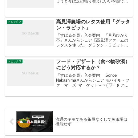
ょうど今は芝の張り替えにいい季節で
す。他にも、競技場やビルの屋上など至
る所にある「芝」についてご紹介しま
す。芝には暖地型と寒地型があります
が、日本で使われるのは主に暖地...
高見澤農場のレタス使用「グラタ
トピックス
ン・ラピット」
「すばる会員」入会案内 「月乃ひかり
亭」さんからシェア【高見澤ファームの
レタスを使った、グラタン・ラピット】
昨日のおまかせコースのお客様にお出し
しました。 新鮮なレタスは味に深みのあ
る甘さを醸し出します。 これが「グラタ
フード・デザート（食べ物砂漠）
トピックス
ン・ラビット」
にどう対応するか？
「すばる会員」入会案内 Sonoe
Nakashimaさんからシェア モバイル・フ
ァーマーズ･マーケット～ヽ(´▽｀)/ アメ
リカには（も）生鮮野菜がなかなか手に
入らない地域が都会田舎関わらずいたる
所にあるそうです。 フード・デザート
（食...
流通のキモである茶屋なくして魚市場は
機能せず