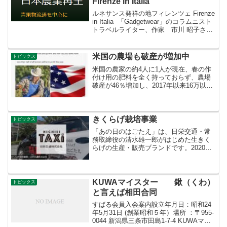
Firenze in Italia
ルネサンス発祥の地フィレンツェ Firenze
in Italia 「Gadgetwear」のコラムニスト
トラベルライター、作家 市川 昭子さん
からシェア ～トスカーナ大地に沈みゆく
太陽の残照が、アルノ川の川面に映える
その頃がもっとも秀...
米国の農場も破産が増加中
トピックス
米国の農家の約4人に1人が現在、春の作
付け用の肥料を全く持っておらず、農場
破産が46％増加し、2017年以来16万以上
の農場が閉鎖されています。
きくらげ栽培事業
トピックス
「あの日のはごたえ」は、日栄交通・常
務取締役の清水雄一郎がはじめた生きく
らげの生産・販売ブランドです。2020年1
月に始まったコロナ禍でわたしたちの会
社も影響を受け、瞬間的にタクシー会社
の売り上げは8割減まで落ちたこともあり
ました。
KUWAマイスター 鍬（くわ）
トピックス
と言えば相田合同
すばる会員入会案内設立年月日：昭和24
年5月31日 (創業昭和５年）場所 ：〒955-
0044 新潟県三条市田島1-7-4 KUWAマイ