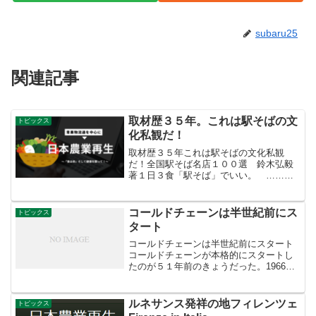
subaru25
関連記事
取材歴３５年。これは駅そばの文
トピックス
化私観だ！
取材歴３５年これは駅そばの文化私観
だ！全国駅そば名店１００選 鈴木弘毅
著１日３食「駅そば」でいい。 ……
と、カバーに印刷してある。こういうの
はふつう帯に印刷してあるのだが、あえ
てカバーに刷り込んだところに著者のや
コールドチェーンは半世紀前にス
トピックス
る気が伝わる。「これだけ美...
タート
コールドチェーンは半世紀前にスタート
コールドチェーンが本格的にスタートし
たのが５１年前のきょうだった。1966年
（昭和41年）対象になったのが、福島県
のきゅうり。コールドチェーンで神田市
場に到着。これはまさに大型共販時代の
ルネサンス発祥の地フィレンツェ
トピックス
幕開けでした。