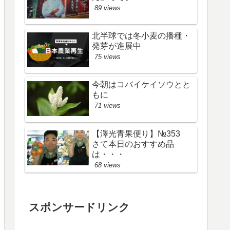
89 views
北半球では冬小麦の播種・
発芽が進展中
75 views
今朝はコバイケイソウとと
もに
71 views
【澤光青果便り】№353
さて本日のおすすめ品
は・・・
68 views
スポンサードリンク