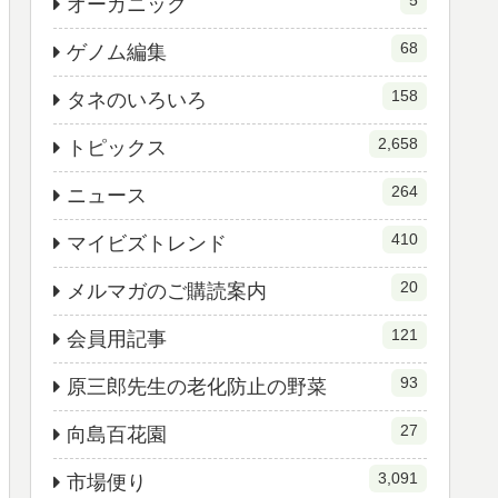
5
オーガニック
68
ゲノム編集
158
タネのいろいろ
2,658
トピックス
264
ニュース
410
マイビズトレンド
20
メルマガのご購読案内
121
会員用記事
93
原三郎先生の老化防止の野菜
27
向島百花園
3,091
市場便り