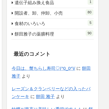
1
遺伝子組み換え食品
80
開設者、卸、仲卸、小売
5
食材のいろいろ
90
餅田雅子の薬膳料理
最近のコメント
今日は、蟹ちらし寿司♡(^0_0^)/
に
餅田
雅子
より
レーズン＆クランベリーなどの入ったパ
ンケーキ
に
餅田 雅子
より