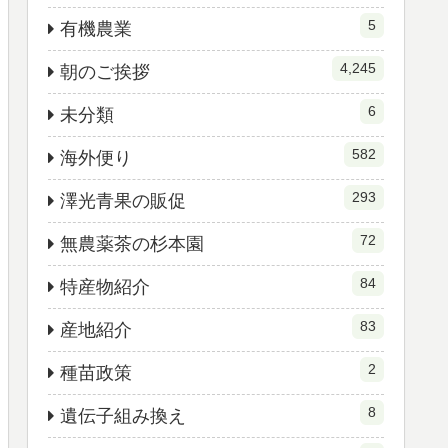
5
有機農業
4,245
朝のご挨拶
6
未分類
582
海外便り
293
澤光青果の販促
72
無農薬茶の杉本園
84
特産物紹介
83
産地紹介
2
種苗政策
8
遺伝子組み換え