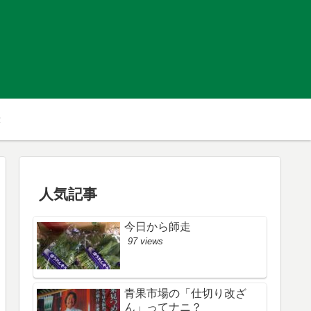
人気記事
今日から師走
97 views
青果市場の「仕切り改ざ
ん」ってナニ？