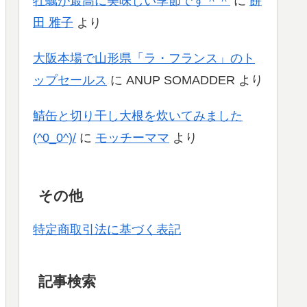
牡蠣が最高に美味しい季節です＾＾
に
餅
田 雅子
より
大阪本場で山形県「ラ・フランス」のト
ップセールス
に
ANUP SOMADDER
より
鯖缶と切り干し大根を炊いてみました
(^0_0^)/
に
モッチーママ
より
その他
特定商取引法に基づく表記
記事検索