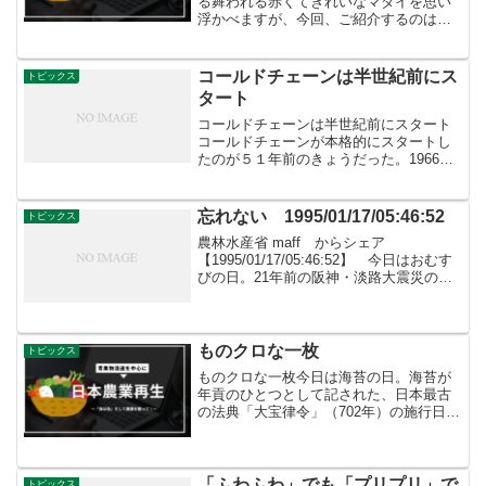
る舞われる赤くてきれいなマダイを思い
浮かべますが、今回、ご紹介するのは黒
い鯛。関西では「チヌ」とも呼ばれるク
ロダイです。このクロダイ、ちょっと変
わった魚で、年齢によって性別が変わ
コールドチェーンは半世紀前にス
トピックス
り、2歳から3歳の時はオス...
タート
コールドチェーンは半世紀前にスタート
コールドチェーンが本格的にスタートし
たのが５１年前のきょうだった。1966年
（昭和41年）対象になったのが、福島県
のきゅうり。コールドチェーンで神田市
場に到着。これはまさに大型共販時代の
忘れない 1995/01/17/05:46:52
トピックス
幕開けでした。
農林水産省 maff からシェア
【1995/01/17/05:46:52】 今日はおむす
びの日。21年前の阪神・淡路大震災の
際、ボランティアの方々によるおむすび
の差し出しによって多くの被災者が救わ
れた経験から、食料、特にお米の重要性
とボラン...
ものクロな一枚
トピックス
ものクロな一枚今日は海苔の日。海苔が
年貢のひとつとして記された、日本最古
の法典「大宝律令」（702年）の施行日に
ちなみ、制定されています。東京都大田
区の大森沿岸一帯は、江戸時代から約300
年続いた日本有数の海苔産地。摘んだ海
苔を和紙をつくる...
「ふわふわ」でも「プリプリ」で
トピックス