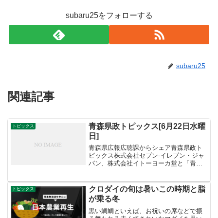
subaru25をフォローする
subaru25
関連記事
青森県政トピックス[6月22日水曜
トピックス
日]
青森県広報広聴課からシェア青森県政ト
ピックス株式会社セブン-イレブン・ジャ
パン、株式会社イトーヨーカ堂と「青森
県地域の高齢者等の支援に関する協定」
を締結しました。本協定は、県内セブン-
イレブン及びイトーヨーカ堂の各店舗の
クロダイの旬は暑いこの時期と脂
トピックス
営業時や宅配サービス...
が乗る冬
黒い鯛鯛といえば、お祝いの席などで振