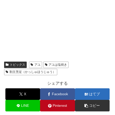
トピックス
アユ
アユは塩焼き
割主烹従（かっしゅほうじゅう）
シェアする
X
Facebook
はてブ
LINE
Pinterest
コピー