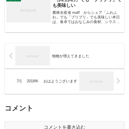
も美味しい
農林水産省 maff からシェア「ふわふ
わ」でも「プリプリ」でも美味しい本日
は、食卓ではおなじみの食材、シラスを
ご紹介します。シラス（白子）はある特
定の魚の名前ではなく、イワシ、ウナ
ギ、アユ、ニシンなどの稚魚の総称で
す。ちなみに、シラウオ（...
地物が増えてきました
7/1 2018年 おはようございます
コメント
コメントを書き込む