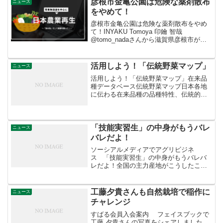
彦根市金亀公園は危険な薬剤散布
ニュース
をやめて！
彦根市金亀公園は危険な薬剤散布をやめ
て！INYAKU Tomoya 印鑰 智哉
@tomo_nadaさんから滋賀県彦根市が公
園にラウンドアップを7月29日から散布予
定。家庭菜園で父親が撒いて12歳の子ど
もが発ガンしたとして訴訟が起きている
活用しよう！「伝統野菜マップ」
ニュース
のに...
活用しよう！「伝統野菜マップ」在来品
種データベース伝統野菜マップ日本各地
に伝わる在来品種の品種特性、伝統的利
用法、栽培・保存・継承の現状などを紹
介するデータベースです。現在、44都道
府県の280品種の情報を掲載しています。
「技能実習生」の中身がもうバレ
ニュース
バレだよ！
ソーシアルメディアでアグリビジネ
ス 「技能実習生」の中身がもうバレバ
レだよ！全国の主力産地がこうしたこと
を継続していくなら、国際的な問題とな
り産地崩壊につながる可能性が出てこよ
う。労働力確保を真剣に考え直さないと
工藤夕貴さんも自然栽培で稲作に
ニュース
いけない。 ++++++...
チャレンジ
すばる会員入会案内 フェイスブックで
工藤 夕貴さんの写真をシェアしました。