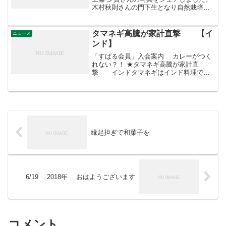
木村秋則さんの門下生となり自然栽培で
稲作にチャレンジ！
タマネギ高騰が家計直撃 【イ
ニュース
ンド】
「すばる会員」入会案内 カレーがつく
れない？！ ★タマネギ高騰が家計直
撃 インドタマネギはインド料理でよ
く使われる食材で、年間消費量は１５０
０万トンに達する。だが価格上昇率はイ
ンドのインフレ率（６％）をはるかに上
回り、一部地域では１カ月...
縁起担ぎで和菓子を
6/19 2018年 おはようございます
コメント