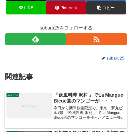
LINE
Pinterest
コピー
subaru25をフォローする
subaru25
関連記事
『欧風料理 沢村 』でLa Mangue
ニュース
Bleue園のマンゴーが・・・
今日から期間数量限定で、東京・新丸ビ
ル7階 『欧風料理 沢村 』でLa Mangue
Bleue園のマンゴーを使ったメニュー登
場。 お近くの方は是非、ご賞味を！場所
はココ ↓ ↓『欧風料理 沢村 』