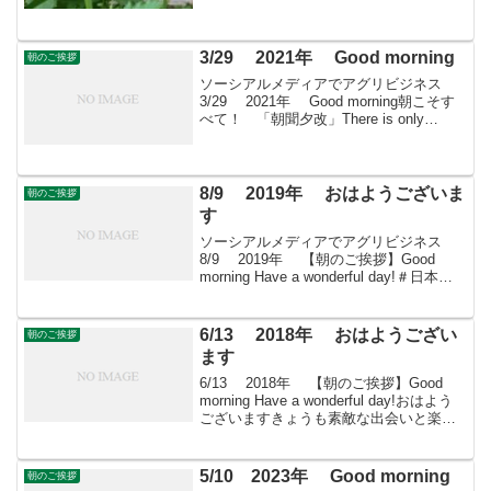
の栽培ガイド（アオイ科）タチアオイ
は、背の高い茎に大輪の花を穂状に咲か
せる存在感のある草花です。別名「ホ
リ...
3/29 2021年 Good morning
朝のご挨拶
ソーシアルメディアでアグリビジネス
3/29 2021年 Good morning朝こそす
べて！ 「朝聞夕改」There is only
Morning in all things 3月29日はどんな日
八百屋お七の日 1683(天和3)年...
8/9 2019年 おはようございま
朝のご挨拶
す
ソーシアルメディアでアグリビジネス
8/9 2019年 【朝のご挨拶】Good
morning Have a wonderful day!＃日本農
業再生 ＃食品流通 ＃青果物流通 ＃
花き流通 ＃freshproduce ＃produceー...
6/13 2018年 おはようござい
朝のご挨拶
ます
6/13 2018年 【朝のご挨拶】Good
morning Have a wonderful day!おはよう
ございますきょうも素敵な出会いと楽し
いソーシアルを！今朝はクチナシととも
に・・・＊ アカネ科クチナシ属の常緑
低木。野生では森...
5/10 2023年 Good morning
朝のご挨拶