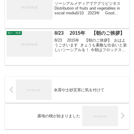
ソーシアルメディアでアグリビジネス
Distribution of fruits and vegetables in
social media5/10 2023年 Good
morning 朝こそすべて！ 「朝聞夕改」
There is on...
8/23 2015年 【朝のご挨拶】
朝のご挨拶
8/23 2015年 【朝のご挨拶】 おはよ
うございます きょうも素敵な出会いと楽
しいソーシアルを！ 今朝はフロックスと
ともに・・・ フェイスブックページ
「日本農業再生」年会費制 「すばる会
員」を運営しております。ぜひ、ご入会
の...
余震や土砂災害に気を付けて
露地の桃が始まりました