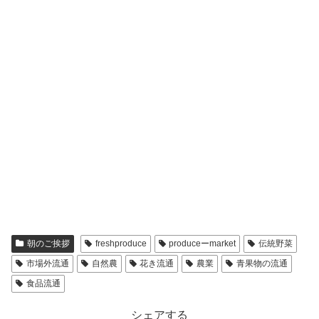
朝のご挨拶
freshproduce
produceーmarket
伝統野菜
市場外流通
自然農
花き流通
農業
青果物の流通
食品流通
シェアする