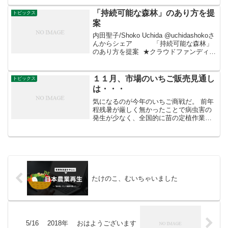
「持続可能な森林」のあり方を提
トピックス
案
内田聖子/Shoko Uchida @uchidashokoさ
んからシェア 「持続可能な森林」
のあり方を提案 ★クラウドファンディン
グ実施中！★ 日本とアジアの森林を持続
可能にー２つの映像作品の制作プロジェ
クト 世界各地で伐...
１１月、市場のいちご販売見通し
トピックス
は・・・
気になるのが今年のいちご商戦だ。 前年
程残暑が厳しく無かったことで病虫害の
発生が少なく、全国的に苗の定植作業は
おおむね順調。 7月の豪雨被害による苗
不足が心配された福岡県の「あまおう」
も栽培管理の徹底と各産地生産者の協力
で苗は充足している。...
たけのこ、むいちゃいました
5/16 2018年 おはようございます