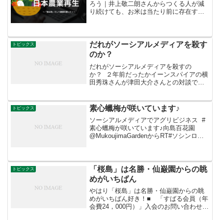
ろう｜井上敬二朗さんからつくる人が減
り続けても、お米は当たり前に存在する
ものとされてたのが、この数ヶ月で、様
相が変わった今年起こってる事は、５
年〜10年後には、農家激減によって、よ
り顕在化していくと思うお...
だれがソーシアルメディアを殺す
トピックス
のか？
だれがソーシアルメディアを殺すの
か？ ２年前だったかイーンスパイアの横
田秀珠さんが津田大介さんとの対談で
「だれがソーシアルメディアを殺すの
か？」をテーマに話された。私はこの横
田さんの発言に釘付けされた。 つまり内
素心蠟梅が咲いています♪
トピックス
容はこういうことだった。 ...
ソーシアルメディアでアグリビジネス #
素心蠟梅が咲いています♪向島百花園‏
@MukoujimaGardenからRT#ソシンロウ
バイ（#素心蠟梅）が咲いています♪ロウ
細工のようなつやつやしたかわいいお花
です。お花の少ないこの時期に咲くの
で...
「桜島」は名勝・仙巌園からの眺
トピックス
めがいちばん
やはり「桜島」は名勝・仙巌園からの眺
めがいちばん好き！■ 「すばる会員（年
会費24，000円）」入会のお問い合わせ、
詳細はこちらへ