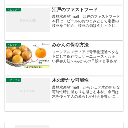
provide ...
江戸のファストフード
トピックス
農林水産省 maff 江戸のファストフード
本日は、ビールのおつまみとして定番の
枝豆をご紹介。枝豆の旬は６月～９月頃
で、大豆を成熟する前に収穫したものを
枝豆と呼びます。かつては田んぼのあぜ
などに自家用に植えられていたことか
ら、あぜ豆と呼ばれて...
みかんの保存方法
トピックス
ソーシアルメディアで青果物流通ヘタを
下にして保存ウェザーニュース＜🍊正し
い保存方法＞#みかんの日段々と寒さが厳
しくなり、みかんが美味しい季節になり
ました。まとめて買って腐らせた経験が
ある人も多いのではないでしょうか。ヘ
タを下にして保存するこ...
木の新たな可能性
トピックス
農林水産省 maff からシェア木の新たな
可能性時に温もりを感じる木材。今日は
木を使って人の暮らしや社会を豊かにし
ようと創設されたウッドデザイン賞をご
紹介。「木」に関するあらゆるモノ・コ
トを対象に、優れた製品・取組などを表
彰するこの賞。20...