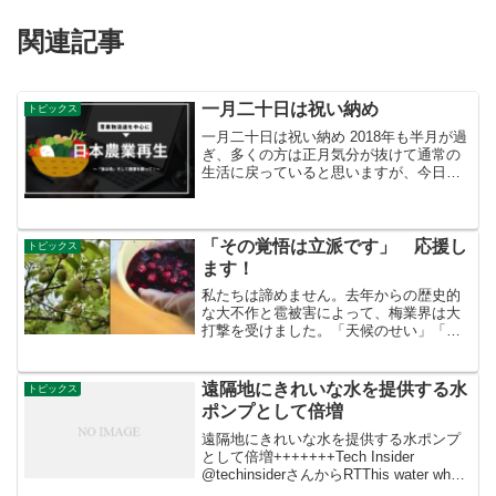
関連記事
一月二十日は祝い納め
トピックス
一月二十日は祝い納め 2018年も半月が過
ぎ、多くの方は正月気分が抜けて通常の
生活に戻っていると思いますが、今日は
「二十日正月」です。これは、正月にお
迎えした年神様がお帰りになり、正月の
祝い納めをする日と言われています。そ
のため各地に様々な...
「その覚悟は立派です」 応援し
トピックス
ます！
私たちは諦めません。去年からの歴史的
な大不作と雹被害によって、梅業界は大
打撃を受けました。「天候のせい」「外
国産には勝てない」そう言って、梅作り
を諦めるのは簡単です。でも、梅文化を
1000年先に繋ぐと決めたんです。
遠隔地にきれいな水を提供する水
トピックス
ポンプとして倍増
遠隔地にきれいな水を提供する水ポンプ
として倍増+++++++Tech Insider
@techinsiderさんからRTThis water wheel
doubles as a water pump which can