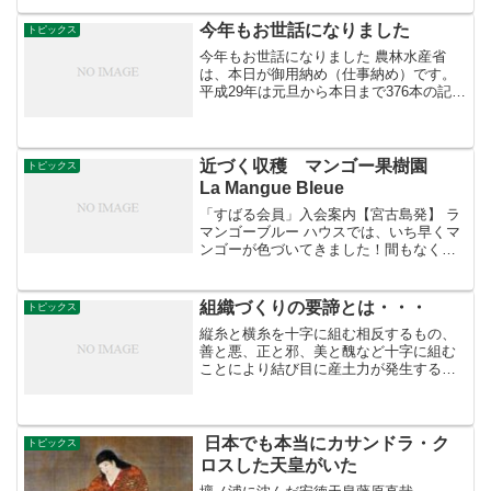
エコロジー、パーマカルチャー研究中さ
んからR...
今年もお世話になりました
トピックス
今年もお世話になりました 農林水産省
は、本日が御用納め（仕事納め）です。
平成29年は元旦から本日まで376本の記事
を投稿しました。多くの方にご覧いただ
き、感謝申し上げます。また、掲載画像
の提供などにご協力いただいた全国の自
治体や団体、企業...
近づく収穫 マンゴー果樹園
トピックス
La Mangue Bleue
「すばる会員」入会案内【宮古島発】 ラ
マンゴーブルー ハウスでは、いち早くマ
ンゴーが色づいてきました！間もなく収
穫が始まります。 九州のマンゴーと違
い、無加温栽培。 これが適地適作の基
本です。マンゴー果樹園 La Mangue
組織づくりの要諦とは・・・
トピックス
Bleu...
縦糸と横糸を十字に組む相反するもの、
善と悪、正と邪、美と醜など十字に組む
ことにより結び目に産土力が発生するの
です。だから強くなります。これが組織
づくりの要諦です。茶坊主やYesマンだけ
を集めたら弱い！
日本でも本当にカサンドラ・ク
トピックス
ロスした天皇がいた