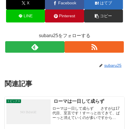
X
Facebook
はてブ
LINE
Pinterest
コピー
subaru25をフォローする
subaru25
関連記事
ローマは一日して成らず
トピックス
ローマは一日して成らず さすがは17
代目、至言です！すーっと出てきて、ぱ
ーっと消えていくのが多いですから
ね・・・。スーパーです。 人参屋17代
目 岡野健太郎 自然農法、シェアリング