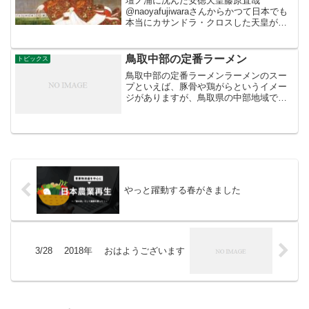
壇ノ浦に沈んだ安徳天皇藤原直哉
@naoyafujiwaraさんからかつて日本でも
本当にカサンドラ・クロスした天皇がい
た。壇ノ浦に沈んだ安徳天皇。院政から
一段と本格化する貴族の腐敗に武士が出
てきて内乱になり、貴族政権が滅ぼされ
鳥取中部の定番ラーメン
トピックス
た。
鳥取中部の定番ラーメンラーメンのスー
プといえば、豚骨や鶏がらというイメー
ジがありますが、鳥取県の中部地域で
は、「牛骨」を使ったラーメンが親しま
れています。その名も「鳥取牛骨ラーメ
ン」。現地ではラーメンといえばこれを
指すほど、昔からなじみ深い...
やっと躍動する春がきました
3/28 2018年 おはようございます