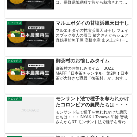
は、長野県飯綱町で昔から栽培されてい
る「高坂（こうさか）りんご」をご紹介
します。現在、私達が食べているりんご
のほとんどは、明治時代にアメリカから
導入された西洋りんごがルー...
マルエボダイの甘塩浜風天日干し
トピックス
マルエボダイの甘塩浜風天日干し フェイ
スブック友人の辰己 敏之さんからシェア
真鶴港前魚干屋 高橋水産 出来上がりー
o(^o^)o美味しそうです！甘塩浜風天日干
しで熟成されるのですね。
御茶村のお愉しみタイム
トピックス
御茶村のお愉しみタイム BUZZ
MAFF「日本茶チャンネル」第2弾！日本
茶が大好きな職員「御茶村」が、おすす
めの煎茶の淹れ方を紹介する…だけじゃ
ない！？#BUZZMAFF #ばずまふ #農林水
産省 #日本茶 #急須 #宝瓶 #日本茶好き ...
モンサント法で種子を奪われかけ
トピックス
たコロンビアの農民たちは・・・
モンサント法で種子を奪われかけた農民
たちは・・・INYAKU Tomoya 印鑰 智哉
さんからRT モンサント法で種子を奪われ
かけたコロンビアの農民たちは種子の参
加型品質保障システムを作り、地域の種
子が生かせる認証システムを作り、農家