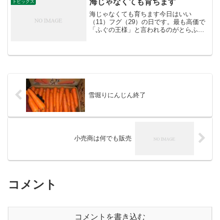
海じゃなくても育ちます
トピックス
の種子...
海じゃなくても育ちます今日はいい
（11）フグ（29）の日です。最も高価で
「ふぐの王様」と言われるのがとらふぐ
ですが、近年、海の生け簀だけでなく陸
上養殖が徐々に広まってきています。特
に陸上で人工海水や塩分を含んだ温泉水
を循環させる養殖方法では...
雪堀りにんじん終了
小売商は何でも販売
コメント
コメントを書き込む