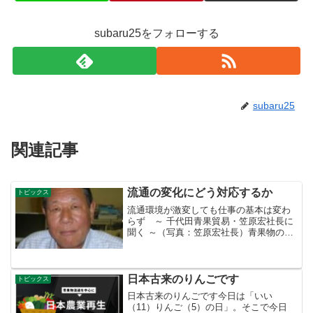
subaru25をフォローする
subaru25
関連記事
流通の変化にどう対応するか
トピックス
流通環境が激変しても仕事の基本は変わ
らず ～ 千代田青果貿易・笠原宏社長に
聞く ～（写真：笠原宏社長）青果物の流
通が様変わりするなかで、永年懇意にし
ていただいている千代田青果貿易㈱（東
京都台東区台東１－１０－３）の笠原宏
社長に話を伺う機会が...
日本古来のりんごです
トピックス
日本古来のりんごです今日は「いい
（11）りんご（5）の日」。そこで今日