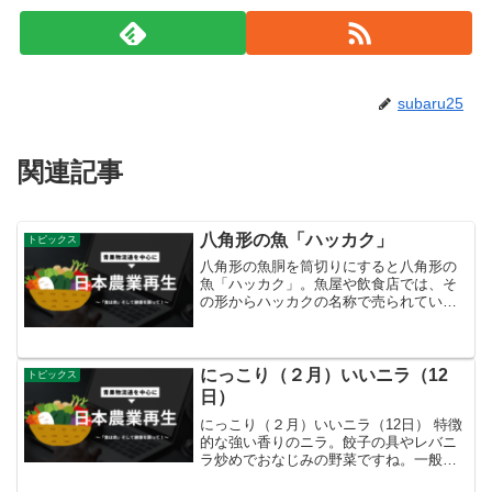
subaru25
関連記事
八角形の魚「ハッカク」
トピックス
八角形の魚胴を筒切りにすると八角形の
魚「ハッカク」。魚屋や飲食店では、そ
の形からハッカクの名称で売られている
のを見ますが、和名は「トクビレ」とい
う魚です。体表はウロコが発達した硬い
骨質板に覆われ、まるで鎧を着ているよ
うです。また、雄の背ビレ...
にっこり（２月）いいニラ（12
トピックス
日）
にっこり（２月）いいニラ（12日） 特徴
的な強い香りのニラ。餃子の具やレバニ
ラ炒めでおなじみの野菜ですね。一般に
見かけるのは緑色の「青ニラ」ですが、