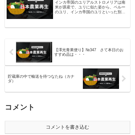
インカ帝国のユリアルストロメリアは南
米が原産で、ユリに似た姿から、ペルー
のユリ、インカ帝国のユリといった別名
もあります。日本には1920年代に入って
きましたが、本格的に栽培されるように
なったのは1980年代以降。長野県が出荷
量日本一です。日...
【澤光青果便り】№347 さて本日のお
すすめ品は・・・
貯蔵庫の中で輸送を待つなたね（カナ
ダ）
コメント
コメントを書き込む