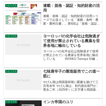
写真は鮮やかな黄金色の「黄ニラ」で
す。青ニラと黄ニラ、もとは同じ品種の
連載：規格・認証・知的財産の活
トピックス
ニラですが、黄ニラは日...
用
連載：規格・認証・知的財産の活用シリ
ーズでお送りしている「連載：食料・農
業・農村白書」。第6回は「規格・認証・
知的財産の活用」を取り上げます。
GAP、JASをご存じですか。安全でおい
しくて高品質な日本の農林水産物や食
ヨーロッパの化学会社は危険過ぎ
トピックス
品。白書では、その信頼...
て使用が禁止されている農薬を世
界各地に輸出している
ヨーロッパの化学会社は危険過ぎて使用
が禁止されている農薬を世界各地に輸出
している INYAKU Tomoya 印鑰 智
哉@tomo_nadaさんからRTヨーロッパの
化学企業は危険過ぎて使用が禁止されて
いる農薬を世界各地に輸...
七味唐辛子の製造販売でこの道一
トピックス
筋に
やげん堀は両国薬研堀に暖簾を揚げて三
百有余年 やげん堀は、初代徳右衛門が、
寛永二年（1625年）に文字通り両国薬研
堀に暖簾を揚げてから三百有余年。七味
唐辛子の製造販売といったこの道一筋の
老舗として、現在は浅草新仲見世通り本
インカ帝国のユリ
トピックス
店・メトロ店にて昔...