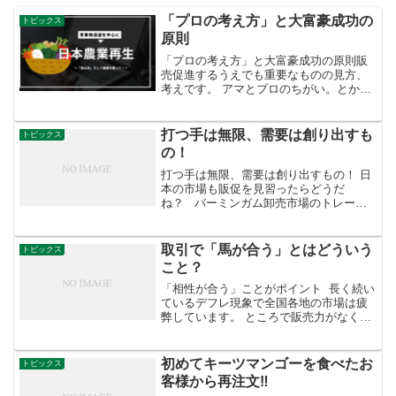
「プロの考え方」と大富豪成功の
トピックス
原則
「プロの考え方」と大富豪成功の原則販
売促進するうえでも重要なものの見方、
考えです。 アマとプロのちがい。とか
く、「なんでそこまでしなければならな
い」って言葉。なら、アマに徹すればい
いこと。プロの気持ちを少しでも持って
打つ手は無限、需要は創り出すも
トピックス
行動するだけで違います。...
の！
打つ手は無限、需要は創り出すもの！ 日
本の市場も販促を見習ったらどうだ
ね？ バーミンガム卸売市場のトレーダ
ーたちはこうしてクリスマスまで季節の
商材を取り揃えて販促展開中！！
Birmingham Wholesale Market@bham...
取引で「馬が合う」とはどういう
トピックス
こと？
「相性が合う」ことがポイント 長く続い
ているデフレ現象で全国各地の市場は疲
弊しています。 ところで販売力がなくな
ると集荷ができなくなるのは当たり前の
ことです。 市場取引の原則は「無条件委
託販売」ですが、それ以上に疲弊してい
初めてキーツマンゴーを食べたお
トピックス
るのが産地です。...
客様から再注文‼️