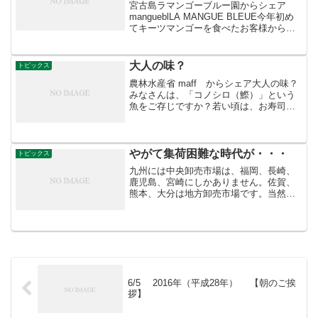
宮古島ラマンゴーブルー園からシェア
mangueblLA MANGUE BLEUE今年初め
てキーツマンゴーを食べたお客様から再
注文‼️「キーツマンゴーって知りませんで
した。大きさも写真ではピンとこなかっ
たけど、送られて来たのは、1キロ近い大
大人の味？
トピックス
き...
農林水産省 maff からシェア大人の味？
みなさんは、「コノシロ（鰶）」という
魚をご存じですか？若い頃は、お寿司の
ネタで、光りものの定番とされている魚
です。コノシロは、成長していく中で呼
び名が変わる、出世魚です。呼び名は地
域によって様々です...
やがて集荷困難な時代が・・・
トピックス
九州には中央卸売市場は、福岡、長崎、
鹿児島、宮崎にしかありません。佐賀、
熊本、大分は地方卸売市場です。当然、
中央と地方では集荷、販売対策がそれぞ
れ違います。せり人はそこを弁えて行動
しよう。せり人は集荷に力を入れない
と、生産者の農協離れはます...
6/5 2016年（平成28年） 【朝のご挨
拶】